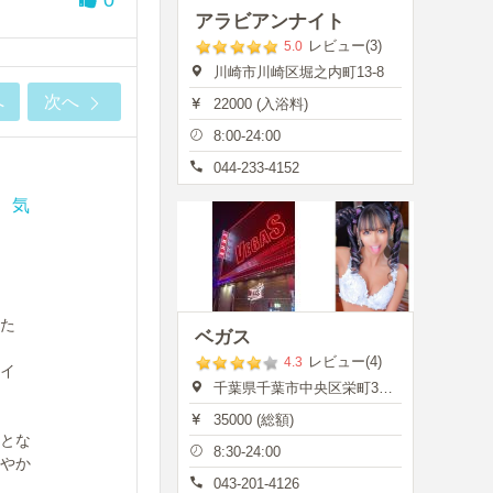
アラビアンナイト
レビュー(3)
5.0
川崎市川崎区堀之内町13-8
へ
次へ
22000 (入浴料)
8:00-24:00
044-233-4152
、気
た
ベガス
レビュー(4)
4.3
イ
千葉県千葉市中央区栄町35-7
35000 (総額)
とな
8:30-24:00
やか
043-201-4126