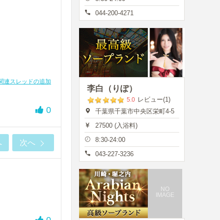
044-200-4271
関連スレッドの追加
李白（りぽ）
レビュー(1)
5.0
0
千葉県千葉市中央区栄町4-5
27500 (入浴料)
8:30-24:00
へ
次へ
043-227-3236
NO
IMAGE
0