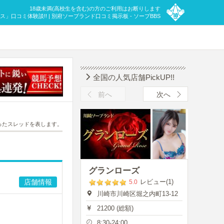
18歳未満(高校生を含む)の方のご利用はお断りします
」口コミ体験談!! | 別府ソープランド口コミ掲示板 - ソープBBS
全国の人気店舗PickUP!!
前へ
次へ
ったスレッドを表します。
グランローズ
店舗情報
レビュー(1)
5.0
川崎市川崎区堀之内町13-12
21200 (総額)
8:30-24:00