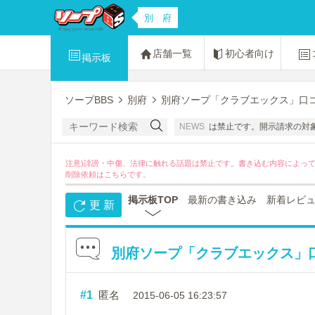
別 府
店舗一覧
初心者向け
掲示板
ソープBBS
別府
別府ソープ「クラブエックス」口コ
コンパニオンさんたちの名誉感情を害する書き込みは禁止です。開示請求の対象にも
NEWS
注意)誹謗・中傷、法律に触れる話題は禁止です。書き込む内容によっ
削除依頼は
こちら
です。
掲示板TOP
最新の書き込み
新着レビ
更 新
別府ソープ「クラブエックス」口
#1
匿名
2015-06-05 16:23:57