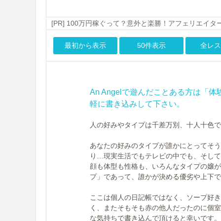
[PR] 100万円稼ぐって？意外と楽勝！アフェリエイタ
最初から表示
50件表示
全レス
An Angelで遊んだことある方は
軽に書き込みして下さい。
人の好みやタイプは千差万別、十人十色で
あなたの好みのタイプが誰かにとってそう
り…現実生活でもテレビの中でも、そして
顔も体型も性格も、いろんなタイプの嬢が
プ」であって、誰かが決める優劣や上下で
ここは個人の日記帳ではなく、ソープ好き
く、またそもそも赤の他人だったのに個室
な気持ちで書き込んで頂けると幸いです。