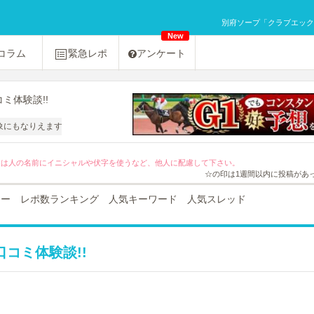
別府ソープ「クラブエックス
New
コラム
緊急レポ
アンケート
ミ体験談!!
なりえますのでおやめください。
ては人の名前にイニシャルや伏字を使うなど、他人に配慮して下さい。
☆の印は1週間以内に投稿があ
ュー
レポ数ランキング
人気キーワード
人気スレッド
コミ体験談!!