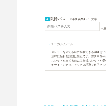
削除パス
4
※半角英数4～10文字
※単
ローカルルール
○
・スレッドを立てる時に掲載できるURLは「so
・法律に触れる話題は禁止です。誹謗中傷や
・スレッドを立てる前には重複スレッドや類
・他サイトのＰＲ、アクセス誘導を目的とし