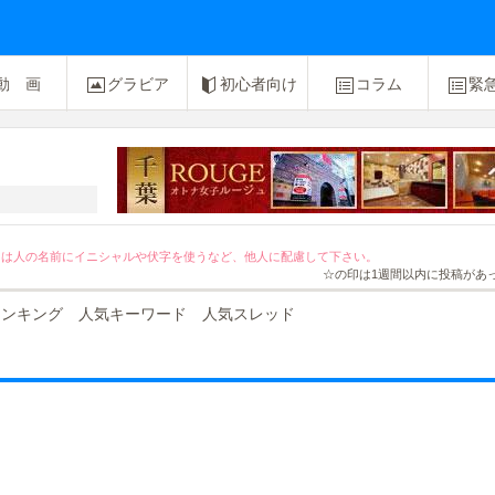
動 画
グラビア
初心者向け
コラム
緊
[PR]友達紹介キャンペーン２０％OFF！
ては人の名前にイニシャルや伏字を使うなど、他人に配慮して下さい。
☆の印は1週間以内に投稿があ
ランキング
人気キーワード
人気スレッド