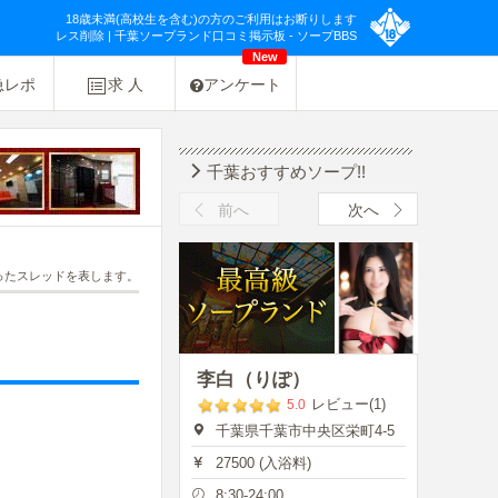
18歳未満(高校生を含む)の方のご利用はお断りします
レス削除 | 千葉ソープランド口コミ掲示板 - ソープBBS
New
急レポ
求 人
アンケート
千葉おすすめソープ!!
前へ
次へ
ったスレッドを表します。
李白（りぽ）
レビュー(1)
5.0
千葉県千葉市中央区栄町4-5
27500 (入浴料)
8:30-24:00