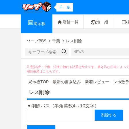
千 葉
店舗一覧
泡 姫
掲示板
ソープBBS
千葉
レス削除
NEWS
注意)誹謗・中傷、法律に触れる話題は禁止です。書き込む内容によっ
削除依頼は
こちら
です。
掲示板TOP
最新の書き込み
新着レビュー
レポ数
レス削除
▼削除パス（半角英数4～10文字）