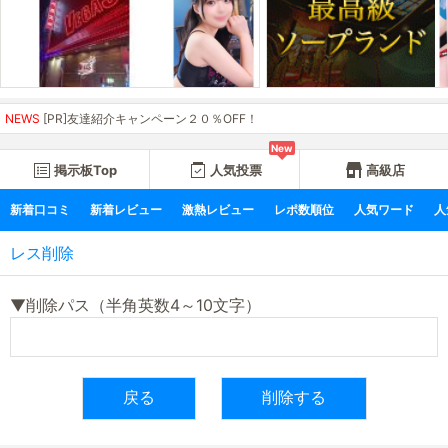
NEWS
[PR]友達紹介キャンペーン２０％OFF！
New
掲示板Top
人気投票
高級店
新着口コミ
新着レビュー
激熱レビュー
レポ数順位
人気ワード
人
レス削除
▼削除パス（半角英数4～10文字）