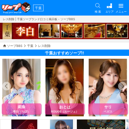
千葉
検 索
エリア
メニュー
レス削除 | 千葉ソープランド口コミ掲示板 - ソープBBS
ソープBBS
千葉
レス削除
千葉おすすめソープ!!
莉珠
おとは
サリ
李白（りぽ）
ROUGE（ルージュ）
ベガス