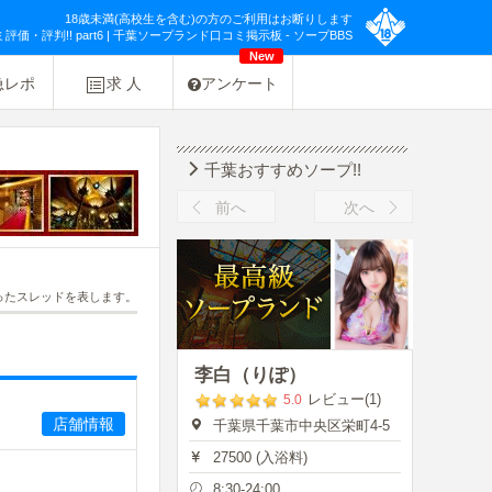
18歳未満(高校生を含む)の方のご利用はお断りします
・評判!! part6 | 千葉ソープランド口コミ掲示板 - ソープBBS
New
急レポ
求 人
アンケート
千葉おすすめソープ!!
前へ
次へ
ったスレッドを表します。
李白（りぽ）
レビュー(1)
5.0
店舗情報
千葉県千葉市中央区栄町4-5
27500 (入浴料)
8:30-24:00