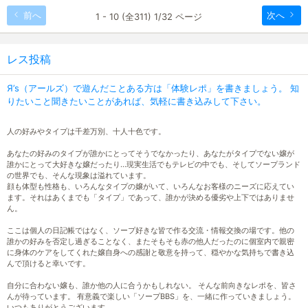
前へ
次へ
1 - 10 (全311) 1/32 ページ
レス投稿
Я’s（アールズ）で遊んだことある方は「体験レポ」を書きましょう。 知
りたいこと聞きたいことがあれば、気軽に書き込みして下さい。
人の好みやタイプは千差万別、十人十色です。
あなたの好みのタイプが誰かにとってそうでなかったり、あなたがタイプでない嬢が
誰かにとって大好きな嬢だったり…現実生活でもテレビの中でも、そしてソープランド
の世界でも、そんな現象は溢れています。
顔も体型も性格も、いろんなタイプの嬢がいて、いろんなお客様のニーズに応えてい
ます。それはあくまでも「タイプ」であって、誰かが決める優劣や上下ではありませ
ん。
ここは個人の日記帳ではなく、ソープ好きな皆で作る交流・情報交換の場です。他の
誰かの好みを否定し過ぎることなく、またそもそも赤の他人だったのに個室内で親密
に身体のケアをしてくれた嬢自身への感謝と敬意を持って、穏やかな気持ちで書き込
んで頂けると幸いです。
自分に合わない嬢も、誰か他の人に合うかもしれない。 そんな前向きなレポを、皆さ
んが待っています。 有意義で楽しい「ソープBBS」を、一緒に作っていきましょう。
いつもありがとうございます