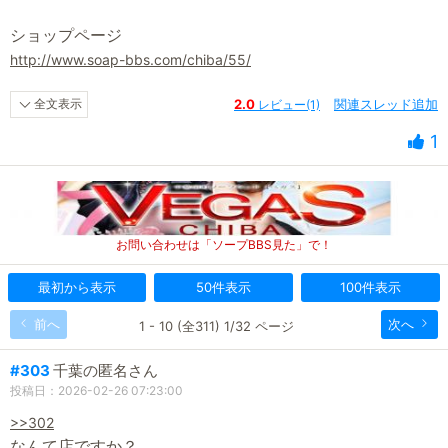
ショップページ
http://www.soap-bbs.com/chiba/55/
全文表示
2.0
レビュー(1)
関連スレッド追加
1
お問い合わせは「ソープBBS見た」で！
最初から表示
50件表示
100件表示
前へ
次へ
1 - 10 (全311) 1/32 ページ
#303
千葉の匿名さん
投稿日：2026-02-26 07:23:00
>>302
なんて店ですか？