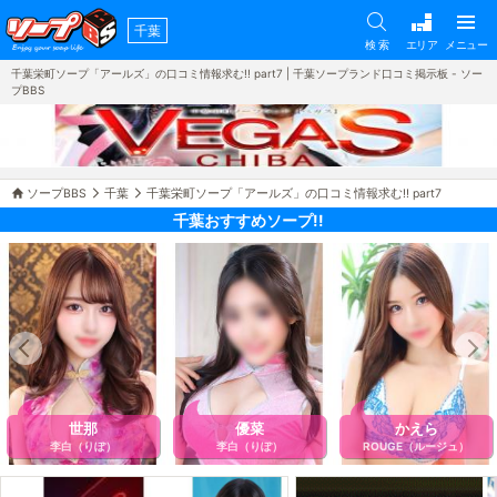
千葉
検 索
エリア
メニュー
千葉栄町ソープ「アールズ」の口コミ情報求む!! part7 | 千葉ソープランド口コミ掲示板 - ソー
プBBS
ソープBBS
千葉
千葉栄町ソープ「アールズ」の口コミ情報求む!! part7
千葉おすすめソープ!!
世那
優菜
かえら
李白（りぽ）
李白（りぽ）
ROUGE（ルージュ）