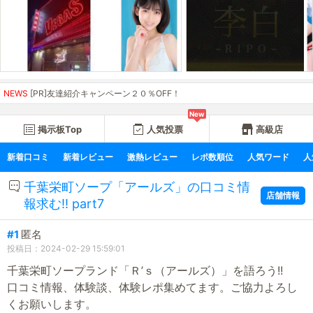
NEWS
[PR]友達紹介キャンペーン２０％OFF！
New
掲示板Top
人気投票
高級店
新着口コミ
新着レビュー
激熱レビュー
レポ数順位
人気ワード
人
千葉栄町ソープ「アールズ」の口コミ情
店舗情報
報求む!! part7
#1
匿名
投稿日：2024-02-29 15:59:01
千葉栄町ソープランド「Ｒ’ｓ（アールズ）」を語ろう!!
口コミ情報、体験談、体験レポ集めてます。ご協力よろし
くお願いします。