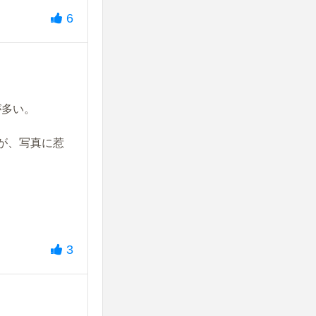
6
が多い。
が、写真に惹
3