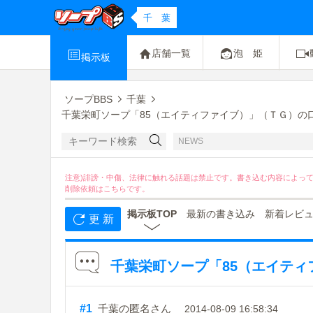
千 葉
店舗一覧
泡 姫
掲示板
ソープBBS
千葉
千葉栄町ソープ「85（エイティファイブ）」（ＴＧ）の口
NEWS
注意)誹謗・中傷、法律に触れる話題は禁止です。書き込む内容によっ
削除依頼は
こちら
です。
掲示板TOP
最新の書き込み
新着レビ
更 新
千葉栄町ソープ「85（エイティ
#1
千葉の匿名さん
2014-08-09 16:58:34