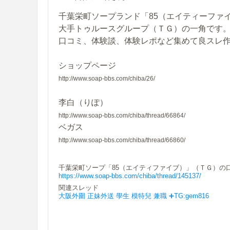
千葉栄町ソープランド「85（エイティーファイ
大手トゥルースグループ（ＴＧ）の一角です
口コミ、体験談、体験レポなど集めて良スレ
ショップページ
http://www.soap-bbs.com/chiba/26/
李白（りぽ）
http://www.soap-bbs.com/chiba/thread/66864/
ベガス
http://www.soap-bbs.com/chiba/thread/66860/
千葉栄町ソープ「85（エイティファイブ）」（ＴＧ）の口コミ情
https://www.soap-bbs.com/chiba/thread/145137/
関連スレッド
大阪外圍 正妹外送 學生 模特兒 兼職 ➕TG:gem816