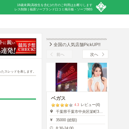
18歳未満(高校生を含む)の方のご利用はお断りします
レス削除 | 福原ソープランド口コミ掲示板 - ソープBBS
全国の人気店舗PickUP!!
前へ
次へ
ったスレッドを表します。
ベガス
レビュー(4)
4.3
千葉県千葉市中央区栄町35-7
35000 (総額)
8:30-24:00