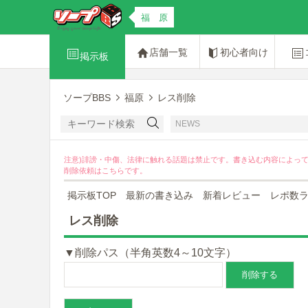
福 原
店舗一覧
初心者向け
掲示板
ソープBBS
福原
レス削除
NEWS
注意)誹謗・中傷、法律に触れる話題は禁止です。書き込む内容によっ
削除依頼は
こちら
です。
掲示板TOP
最新の書き込み
新着レビュー
レポ数
レス削除
▼削除パス（半角英数4～10文字）