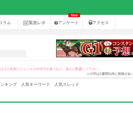
New
コラム
緊急レポ
アンケート
アクセス
[PR]友達紹介キャンペーン２０％OFF！
ては人の名前にイニシャルや伏字を使うなど、他人に配慮して下さい。
☆の印は1週間以内に投稿があ
ランキング
人気キーワード
人気スレッド