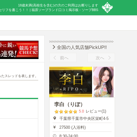
18歳未満(高校生を含む)の方のご利用はお断りします
リフを書こう！！ | 福原ソープランド口コミ掲示板 - ソープBBS
全国の人気店舗PickUP!!
前へ
次へ
ったスレッドを表します。
李白（りぽ）
レビュー(1)
5.0
千葉県千葉市中央区栄町4-5
27500 (入浴料)
8:30-24:00