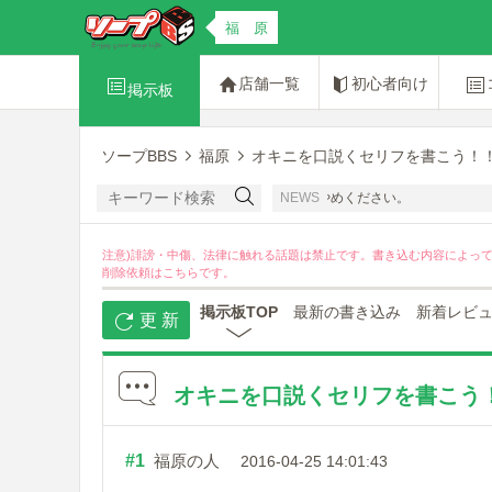
福 原
店舗一覧
初心者向け
掲示板
ソープBBS
福原
オキニを口説くセリフを書こう！
です。開示請求の対象にもなりえますのでおやめください。
NEWS
注意)誹謗・中傷、法律に触れる話題は禁止です。書き込む内容によっ
削除依頼は
こちら
です。
掲示板TOP
最新の書き込み
新着レビ
更 新
オキニを口説くセリフを書こう
#1
福原の人
2016-04-25 14:01:43