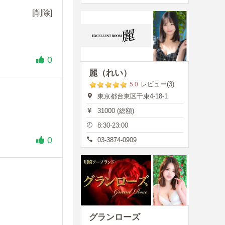
[削除]
0
麗（れい）
レビュー(3)
5.0
東京都台東区千束4-18-1
31000 (総額)
8:30-23:00
0
03-3874-0909
グランローズ