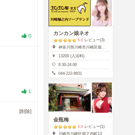
カンカン娘ネオ
0
レビュー(3)
5.0
神奈川県川崎市川崎区堀之内町13
13200 (入浴料)
8:30-24:00
044-222-8831
1
[削除]
金瓶梅
レビュー(1)
5.0
川崎市川崎区堀之内町13