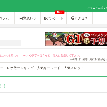
オキニを口説くセ
New
コラム
緊急レポ
アンケート
アクセス
！
ては人の名前にイニシャルや伏字を使うなど、他人に配慮して下さい。
☆の印は1週間以内に投稿があ
ュー
レポ数ランキング
人気キーワード
人気スレッド
！！