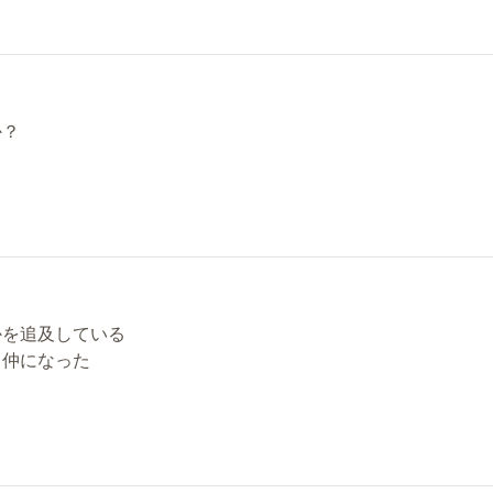
か？
かを追及している
る仲になった