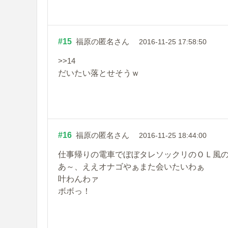
#15
福原の匿名さん
2016-11-25 17:58:50
>>14
だいたい落とせそうｗ
#16
福原の匿名さん
2016-11-25 18:44:00
仕事帰りの電車でぼぼタレソックリのＯＬ風
あ～、ええオナゴやぁまた会いたいわぁ
叶わんわァ
ボボっ！