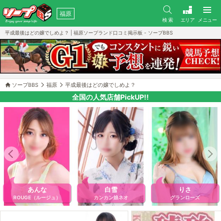
福原
検 索
エリア
メニュー
平成最後はどの嬢でしめよ？ | 福原ソープランド口コミ掲示板 - ソープBBS
ソープBBS
福原
平成最後はどの嬢でしめよ？
全国の人気店舗PickUP!!
あんな
白雪
りさ
ROUGE（ルージュ）
カンカン娘ネオ
グランローズ