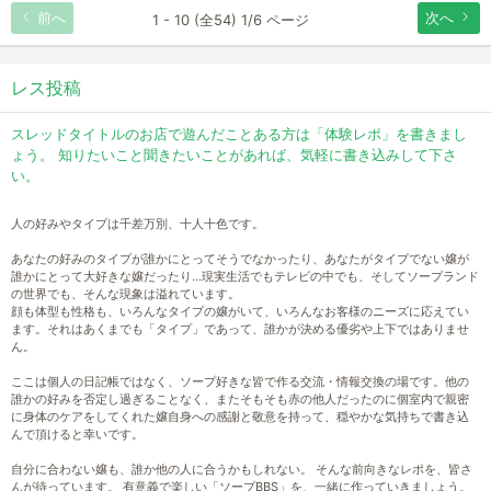
前へ
次へ
1 - 10 (全54) 1/6 ページ
レス投稿
スレッドタイトルのお店で遊んだことある方は「体験レポ」を書きまし
ょう。 知りたいこと聞きたいことがあれば、気軽に書き込みして下さ
い。
人の好みやタイプは千差万別、十人十色です。
あなたの好みのタイプが誰かにとってそうでなかったり、あなたがタイプでない嬢が
誰かにとって大好きな嬢だったり…現実生活でもテレビの中でも、そしてソープランド
の世界でも、そんな現象は溢れています。
顔も体型も性格も、いろんなタイプの嬢がいて、いろんなお客様のニーズに応えてい
ます。それはあくまでも「タイプ」であって、誰かが決める優劣や上下ではありませ
ん。
ここは個人の日記帳ではなく、ソープ好きな皆で作る交流・情報交換の場です。他の
誰かの好みを否定し過ぎることなく、またそもそも赤の他人だったのに個室内で親密
に身体のケアをしてくれた嬢自身への感謝と敬意を持って、穏やかな気持ちで書き込
んで頂けると幸いです。
自分に合わない嬢も、誰か他の人に合うかもしれない。 そんな前向きなレポを、皆さ
んが待っています。 有意義で楽しい「ソープBBS」を、一緒に作っていきましょう。