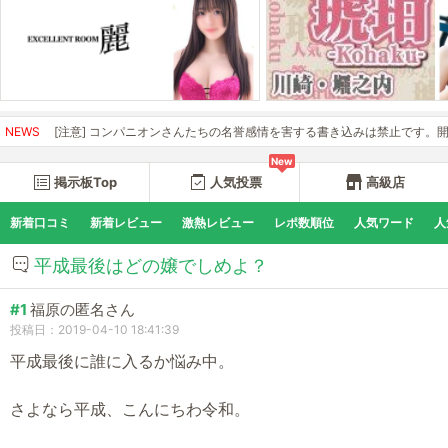
[注意] コンパニオンさんたちの名誉感情を害する書き込みは禁止です。開示請求の
NEWS
New
掲示板Top
人気投票
高級店
新着口コミ
新着レビュー
激熱レビュー
レポ数順位
人気ワード
人
平成最後はどの嬢でしめよ？
#1
福原の匿名さん
投稿日：2019-04-10 18:41:39
平成最後に誰に入るか悩み中。
さよなら平成、こんにちわ令和。