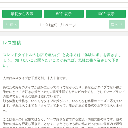
最初から表示
50件表示
100件表示
前へ
次へ
1 - 9 (全9) 1/1 ページ
レス投稿
スレッドタイトルのお店で遊んだことある方は「体験レポ」を書きまし
ょう。 知りたいこと聞きたいことがあれば、気軽に書き込みして下さ
い。
人の好みやタイプは千差万別、十人十色です。
あなたの好みのタイプが誰かにとってそうでなかったり、あなたがタイプでない嬢が
誰かにとって大好きな嬢だったり…現実生活でもテレビの中でも、そしてソープランド
の世界でも、そんな現象は溢れています。
顔も体型も性格も、いろんなタイプの嬢がいて、いろんなお客様のニーズに応えてい
ます。それはあくまでも「タイプ」であって、誰かが決める優劣や上下ではありませ
ん。
ここは個人の日記帳ではなく、ソープ好きな皆で作る交流・情報交換の場です。他の
誰かの好みを否定し過ぎることなく、またそもそも赤の他人だったのに個室内で親密