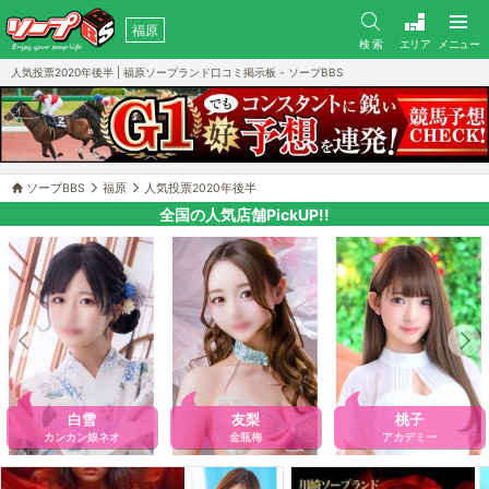
福原
検 索
エリア
メニュー
人気投票2020年後半 | 福原ソープランド口コミ掲示板 - ソープBBS
ソープBBS
福原
人気投票2020年後半
全国の人気店舗PickUP!!
白雪
友梨
桃子
カンカン娘ネオ
金瓶梅
アカデミー