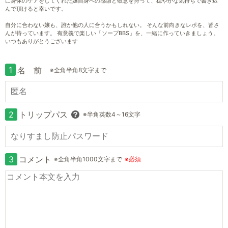
に身体のケアをしてくれた嬢自身への感謝と敬意を持って、穏やかな気持ちで書き込
んで頂けると幸いです。
自分に合わない嬢も、誰か他の人に合うかもしれない。 そんな前向きなレポを、皆さ
んが待っています。 有意義で楽しい「ソープBBS」を、一緒に作っていきましょう。
いつもありがとうございます
1
名 前
※全角半角8文字まで
2
トリップパス
※半角英数4～16文字
3
コメント
※全角半角1000文字まで
※必須