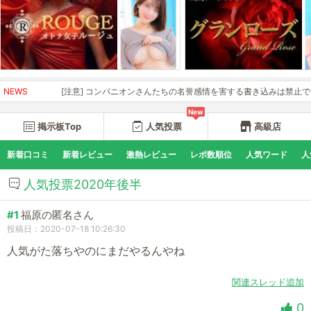
NEWS
[注意] コンパニオンさんたちの名誉感情を害する書き込みは禁止です。開
New
掲示板Top
人気投票
高級店
新着口コミ
新着レビュー
激熱レビュー
レポ数順位
人気ワード
人
人気投票2020年後半
#1
福原の匿名さん
投稿日：2020-07-18 10:26:30
人気がた落ちやのにまだやるんやね
関連スレッド追加
0