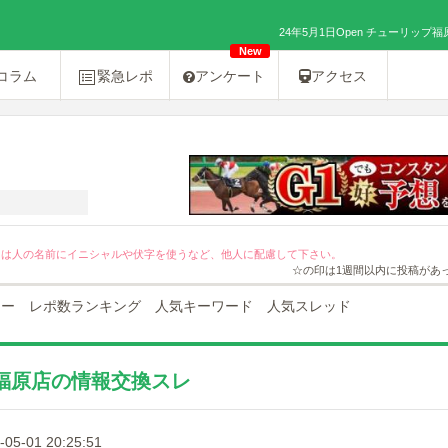
24年5月1日Open チューリップ
New
コラム
緊急レポ
アンケート
アクセス
[PR]友達紹介キャンペーン２０％OFF！
ては人の名前にイニシャルや伏字を使うなど、他人に配慮して下さい。
☆の印は1週間以内に投稿があ
ュー
レポ数ランキング
人気キーワード
人気スレッド
ップ福原店の情報交換スレ
-05-01 20:25:51