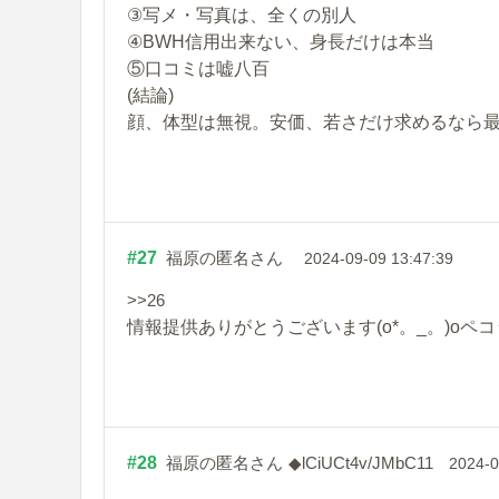
③写メ・写真は、全くの別人
④BWH信用出来ない、身長だけは本当
⑤口コミは嘘八百
(結論)
顔、体型は無視。安価、若さだけ求めるなら
#27
福原の匿名さん
2024-09-09 13:47:39
>>26
情報提供ありがとうございます(o*。_。)oペコ
#28
福原の匿名さん
◆lCiUCt4v/JMbC11
2024-0