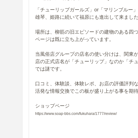
「チューリップガールズ」or「マリンブルー」
雄琴、姫路に続いて福原にも進出して来まし
場所は、柳筋の旧エピソードの建物のある四
ページは既に立ち上がっています。
当風俗店グループの店名の使い分けは、関東
店の正式店名が「チューリップ」なのか「チ
では謎です。
口コミ、体験談、体験レポ、お店の評価評判
活発な情報交換でこの板が盛り上がる事を期
ショップページ
https://www.soap-bbs.com/fukuhara/1777/review/