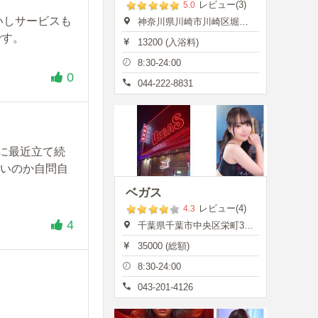
レビュー(3)
5.0
いしサービスも
神奈川県川崎市川崎区堀之内町13
です。
13200 (入浴料)
8:30-24:00
0
044-222-8831
に最近立て続
良いのか自問自
ベガス
レビュー(4)
4.3
4
千葉県千葉市中央区栄町35-7
35000 (総額)
8:30-24:00
043-201-4126