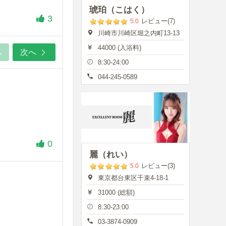
琥珀（こはく）
3
レビュー(7)
5.0
川崎市川崎区堀之内町13-13
44000 (入浴料)
へ
次へ
8:30-24:00
044-245-0589
0
麗（れい）
レビュー(3)
5.0
東京都台東区千束4-18-1
31000 (総額)
8:30-23:00
03-3874-0909