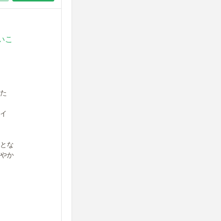
いこ
た
イ
とな
やか