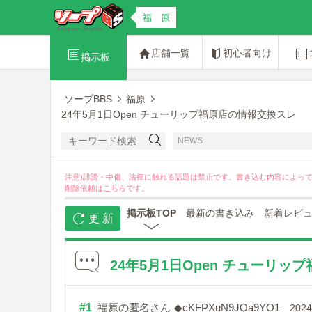
福 原
店舗一覧
初心者向け
掲示板
ソープBBS
福原
24年5月1日Open チューリップ福原店の情報交換スレ
NEWS
注意)誹謗・中傷、法律に触れる話題は禁止です。書き込む内容によっ
削除依頼は
こちら
です。
掲示板TOP
最新の書き込み
新着レビ
更 新
24年5月1日Open チューリ
#1
福原の匿名さん
◆cKFPXuN9JQa9YO1
2024