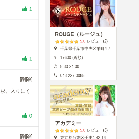
1
ROUGE（ルージュ）
レビュー(2)
5.0
千葉県千葉市中央区栄町4-7
17600 (総額)
1
8:30-24:00
043-227-0085
[削除]
さ杉。入りにく
0
アカデミー
レビュー(3)
5.0
[削除]
東京都台東区千束4-42-14