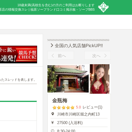
18歳未満(高校生を含む)の方のご利用はお断りします
福原店の情報交換スレ | 福原ソープランド口コミ掲示板 - ソープBBS
全国の人気店舗PickUP!!
前へ
次へ
ったスレッドを表します。
金瓶梅
レビュー(1)
5.0
川崎市川崎区堀之内町13
27500 (入浴料)
8:30-24:00