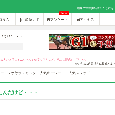
福原の営業担当することになった
New
コラム
緊急レポ
アンケート
アクセス
んだけど・・・
[PR]友達紹介キャンペーン２０％OFF！
ては人の名前にイニシャルや伏字を使うなど、他人に配慮して下さい。
☆の印は1週間以内に投稿があ
ュー
レポ数ランキング
人気キーワード
人気スレッド
たんだけど・・・