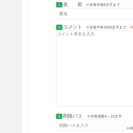
名 前
1
※全角半角8文字まで
コメント
3
※全角半角1000文字まで
※
削除パス
4
※半角英数4～10文字
※単