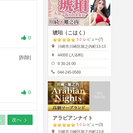
琥珀（こはく）
0
レビュー(7)
5.0
川崎市川崎区堀之内町13-13
44000 (入浴料)
[削除]
8:30-24:00
044-245-0589
0
NO
IMAGE
アラビアンナイト
へ
次へ
レビュー(3)
5.0
川崎市川崎区堀之内町13-8