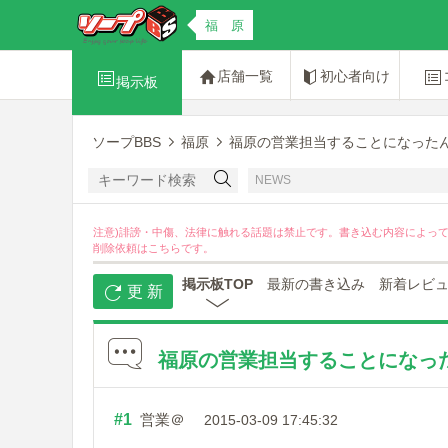
福 原
店舗一覧
初心者向け
掲示板
ソープBBS
福原
福原の営業担当することになった
NEWS
注意)誹謗・中傷、法律に触れる話題は禁止です。書き込む内容によっ
削除依頼は
こちら
です。
掲示板TOP
最新の書き込み
新着レビ
更 新
福原の営業担当することになっ
#1
営業＠
2015-03-09 17:45:32