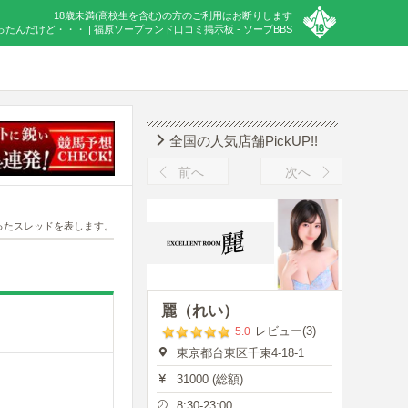
18歳未満(高校生を含む)の方のご利用はお断りします
んだけど・・・ | 福原ソープランド口コミ掲示板 - ソープBBS
全国の人気店舗PickUP!!
前へ
次へ
ったスレッドを表します。
麗（れい）
レビュー(3)
5.0
東京都台東区千束4-18-1
31000 (総額)
8:30-23:00