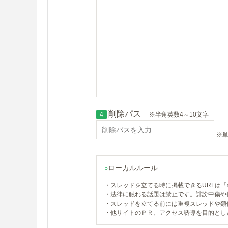
削除パス
4
※半角英数4～10文字
※単
ローカルルール
○
・スレッドを立てる時に掲載できるURLは「so
・法律に触れる話題は禁止です。誹謗中傷や
・スレッドを立てる前には重複スレッドや類
・他サイトのＰＲ、アクセス誘導を目的とし