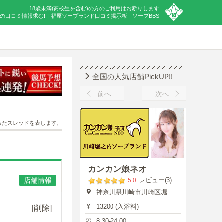
18歳未満(高校生を含む)の方のご利用はお断りします
口コミ情報求む!! | 福原ソープランド口コミ掲示板 - ソープBBS
全国の人気店舗PickUP!!
前へ
次へ
ったスレッドを表します。
カンカン娘ネオ
店舗情報
レビュー(3)
5.0
神奈川県川崎市川崎区堀之内町13
13200 (入浴料)
[削除]
8:30-24:00