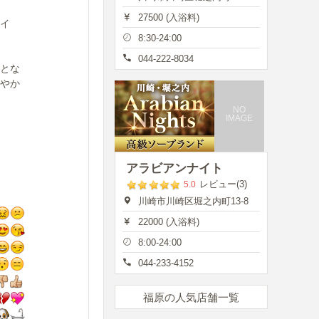
27500 (入浴料)
イ
8:30-24:00
044-222-8034
とな
やか
NO
IMAGE
アラビアンナイト
レビュー(3)
5.0
川崎市川崎区堀之内町13-8
22000 (入浴料)
8:00-24:00
044-233-4152
福原の人気店舗一覧