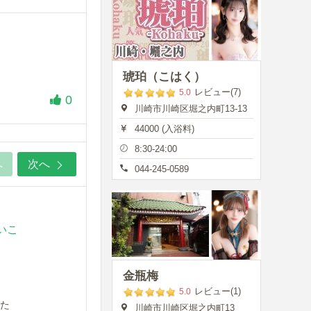
琥珀（こはく）
レビュー(7)
5.0
0
川崎市川崎区堀之内町13-13
44000 (入浴料)
8:30-24:00
へ
次へ
044-245-0589
いこ
金瓶梅
レビュー(1)
5.0
た
川崎市川崎区堀之内町13