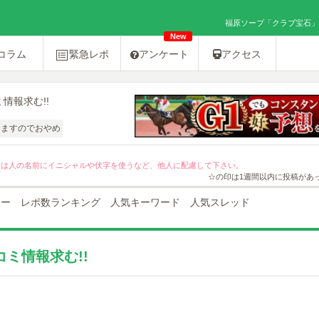
福原ソープ「クラブ宝石」の
New
コラム
緊急レポ
アンケート
アクセス
情報求む!!
やめください。
ては人の名前にイニシャルや伏字を使うなど、他人に配慮して下さい。
☆の印は1週間以内に投稿があ
ュー
レポ数ランキング
人気キーワード
人気スレッド
ミ情報求む!!