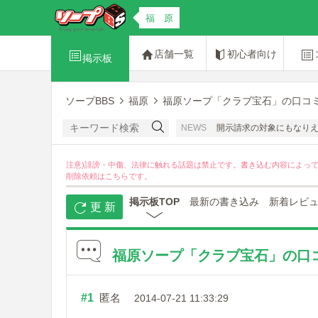
福 原
店舗一覧
初心者向け
掲示板
ソープBBS
福原
福原ソープ「クラブ宝石」の口コミ
んたちの名誉感情を害する書き込みは禁止です。開示請求の対象にもなりえますのでお
NEWS
注意)誹謗・中傷、法律に触れる話題は禁止です。書き込む内容によっ
削除依頼は
こちら
です。
掲示板TOP
最新の書き込み
新着レビ
更 新
福原ソープ「クラブ宝石」の口コ
#1
匿名
2014-07-21 11:33:29