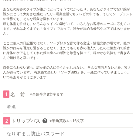
あなたの好みのタイプが誰かにとってそうでなかったり、あなたがタイプでない嬢が
誰かにとって大好きな嬢だったり…現実生活でもテレビの中でも、そしてソープランド
の世界でも、そんな現象は溢れています。
顔も体型も性格も、いろんなタイプの嬢がいて、いろんなお客様のニーズに応えてい
ます。それはあくまでも「タイプ」であって、誰かが決める優劣や上下ではありませ
ん。
ここは個人の日記帳ではなく、ソープ好きな皆で作る交流・情報交換の場です。他の
誰かの好みを否定し過ぎることなく、またそもそも赤の他人だったのに個室内で親密
に身体のケアをしてくれた嬢自身への感謝と敬意を持って、穏やかな気持ちで書き込
んで頂けると幸いです。
自分に合わない嬢も、誰か他の人に合うかもしれない。 そんな前向きなレポを、皆さ
んが待っています。 有意義で楽しい「ソープBBS」を、一緒に作っていきましょう。
いつもありがとうございます
1
名 前
※全角半角8文字まで
2
トリップパス
※半角英数4～16文字