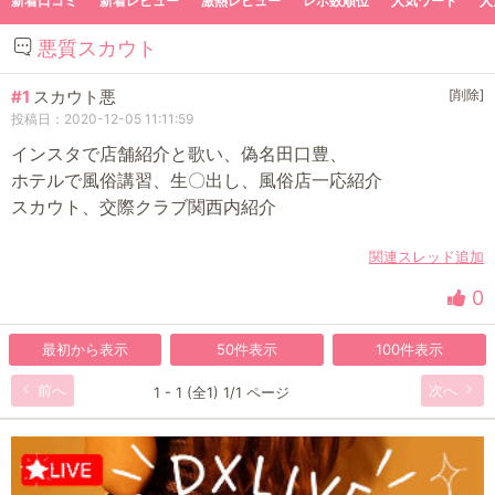
新着口コミ
新着レビュー
激熱レビュー
レポ数順位
人気ワード
人
悪質スカウト
#1
スカウト悪
[削除]
投稿日：2020-12-05 11:11:59
インスタで店舗紹介と歌い、偽名田口豊、
ホテルで風俗講習、生〇出し、風俗店一応紹介
スカウト、交際クラブ関西内紹介
関連スレッド追加
0
最初から表示
50件表示
100件表示
前へ
次へ
1 - 1 (全1) 1/1 ページ