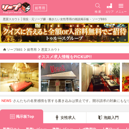
姫専用
検 索
エリア
メニュー
悪質スカウト | 現役・元ソープ嬢・働きたい女性専用の雑談掲示板 - ソープBBS
ソープBBS
姫専用
悪質スカウト
オススメ求人情報をPICKUP!!
パニオンさんたちの名誉感情を害する書き込みは禁止です。開示請求の対象にもなりえ
NEWS
掲示板Top
女性求人
泡姫入門