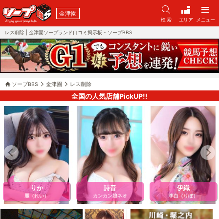
金津園
検 索
エリア
メニュー
レス削除 | 金津園ソープランド口コミ掲示板 - ソープBBS
ソープBBS
金津園
レス削除
全国の人気店舗PickUP!!
りか
詩音
伊織
麗（れい）
カンカン娘ネオ
李白（りぽ）