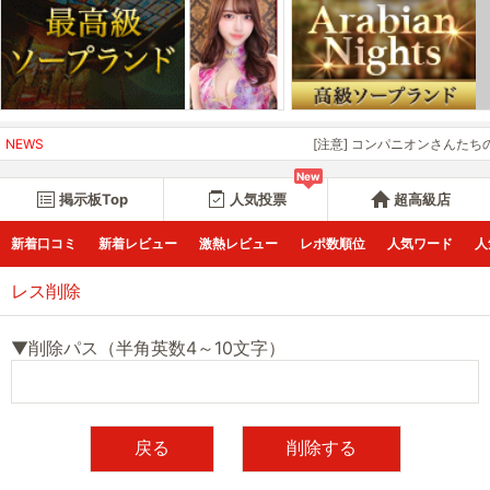
NEWS
[注意] コンパニオンさんたちの
New
掲示板Top
人気投票
超高級店
新着口コミ
新着レビュー
激熱レビュー
レポ数順位
人気ワード
人
レス削除
▼削除パス（半角英数4～10文字）