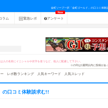
金町ソープ一択「金町ゴールド」の口コミ体験談求む!
New
コラム
緊急レポ
アンケート
[PR]友達紹介キャンペーン２０％OFF！
ては人の名前にイニシャルや伏字を使うなど、他人に配慮して下さい。
☆の印は1週間以内に投稿があ
ュー
レポ数ランキング
人気キーワード
人気スレッド
の口コミ体験談求む!!