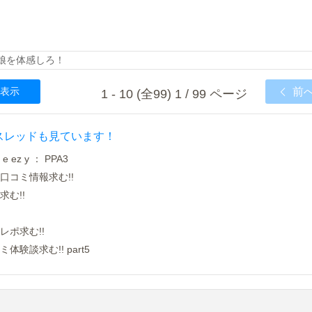
の娘を体感しろ！
表示
前
1 - 10 (全99) 1 / 99 ページ
スレッドも見ています！
 ez y ： PPA3
コミ情報求む!!
む!!
ポ求む!!
談求む!! part5