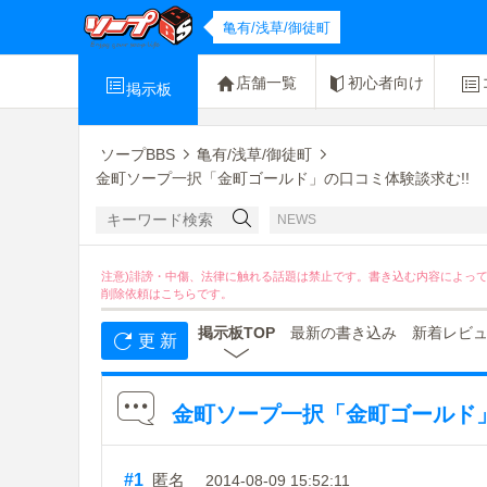
亀有/浅草/御徒町
店舗一覧
初心者向け
掲示板
ソープBBS
亀有/浅草/御徒町
金町ソープ一択「金町ゴールド」の口コミ体験談求む!!
NEWS
注意)誹謗・中傷、法律に触れる話題は禁止です。書き込む内容によっ
削除依頼は
こちら
です。
掲示板TOP
最新の書き込み
新着レビ
更 新
金町ソープ一択「金町ゴールド」
#1
匿名
2014-08-09 15:52:11