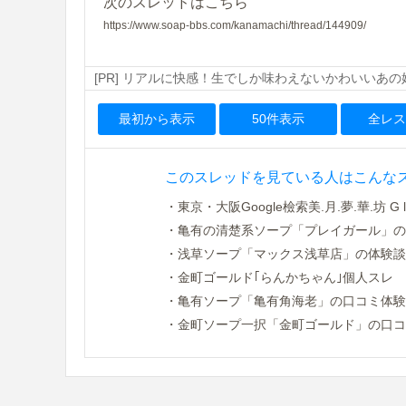
次のスレッドはこちら
https://www.soap-bbs.com/kanamachi/thread/144909/
[PR] リアルに快感！生でしか味わえないかわいいあ
最初から表示
50件表示
全レス
このスレッドを見ている人はこんな
・東京・大阪Google檢索美.月.夢.華.坊 G l e
・亀有の清楚系ソープ「プレイガール」の口
・浅草ソープ「マックス浅草店」の体験談求
・金町ゴールド｢らんかちゃん｣個人スレ
・亀有ソープ「亀有角海老」の口コミ体験レ
・金町ソープ一択「金町ゴールド」の口コミ体験