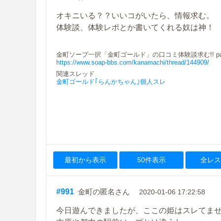
オキニいる？？いいコがいたら、情報求む。
体験談、体験レポとか書いてくれる奴は神！
金町ソープ一択「金町ゴールド」の口コミ体験談求む!! par
https://www.soap-bbs.com/kanamachi/thread/144909/
関連スレッド
金町ゴールド｢らんかちゃん｣個人スレ
最初から表示
50件表示
全レス
#991
金町の匿名さん
2020-01-06 17:22:58
今日遊んできましたが、ここの姫はスレてま