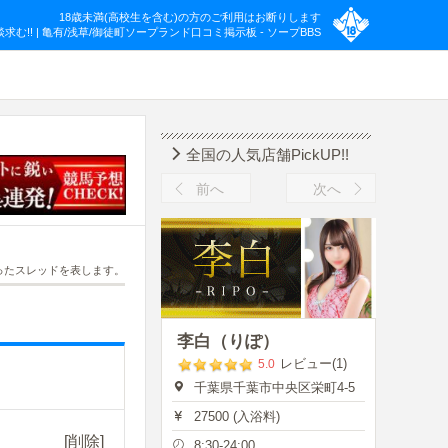
18歳未満(高校生を含む)の方のご利用はお断りします
! | 亀有/浅草/御徒町ソープランド口コミ掲示板 - ソープBBS
全国の人気店舗PickUP!!
前へ
次へ
ったスレッドを表します。
李白（りぽ）
レビュー(1)
5.0
千葉県千葉市中央区栄町4-5
27500 (入浴料)
[削除]
8:30-24:00