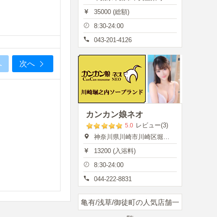
35000 (総額)
8:30-24:00
043-201-4126
へ
次へ
カンカン娘ネオ
レビュー(3)
5.0
神奈川県川崎市川崎区堀之内町13
13200 (入浴料)
8:30-24:00
044-222-8831
亀有/浅草/御徒町の人気店舗一