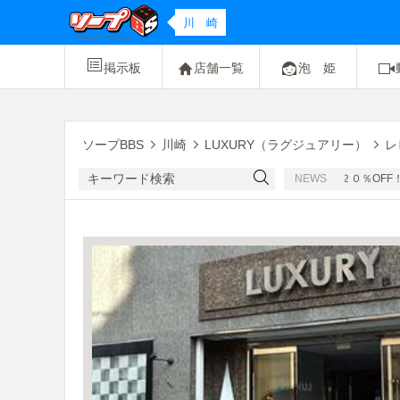
川 崎
掲示板
店舗一覧
泡 姫
ソープBBS
川崎
LUXURY（ラグジュアリー）
レ
[PR]友達紹介キャンペーン２０％OFF！
NEWS