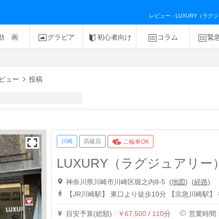
レビュー - LUXURY（ラグ
動 画
グラビア
初心者向け
コラム
緊
ビュー
投稿
川崎
高級店
二輪車OK
LUXURY（ラグジュアリー
神奈川県川崎市川崎区堀之内8-5 (
地図
)
(
経路
)
【JR川崎駅】 東口より徒歩10分 【京急川崎駅】
目安予算(総額) :
￥67,500
/
110
分
営業時間 : 