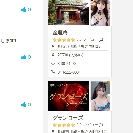
0
金瓶梅
レビュー(1)
5.0
ます❗️
川崎市川崎区堀之内町13
27500 (入浴料)
0
8:30-24:00
044-222-8034
0
グランローズ
レビュー(1)
5.0
川崎市川崎区堀之内町13-12