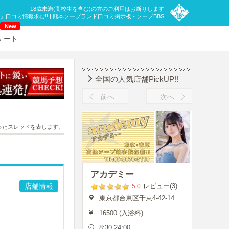
18歳未満(高校生を含む)の方のご利用はお断りします
口コミ情報求む!! | 熊本ソープランド口コミ掲示板 - ソープBBS
New
ケート
全国の人気店舗PickUP!!
前へ
次へ
ったスレッドを表します。
アカデミー
店舗情報
レビュー(3)
5.0
東京都台東区千束4-42-14
16500 (入浴料)
8:30-24:00