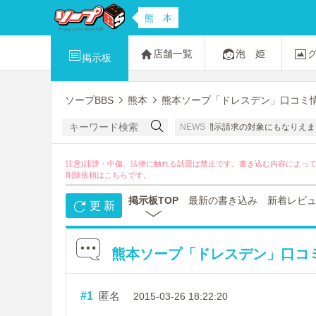
熊 本
店舗一覧
泡 姫
掲示板
ソープBBS
熊本
熊本ソープ「ドレスデン」口コミ情
ちの名誉感情を害する書き込みは禁止です。開示請求の対象にもなりえますのでおやめ
NEWS
注意)誹謗・中傷、法律に触れる話題は禁止です。書き込む内容によっ
削除依頼は
こちら
です。
掲示板TOP
最新の書き込み
新着レビ
更 新
熊本ソープ「ドレスデン」口コミ
#1
匿名
2015-03-26 18:22:20