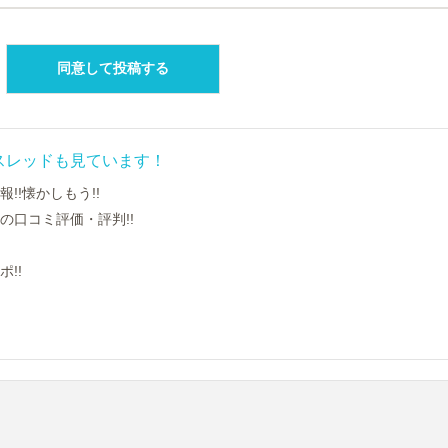
スレッドも見ています！
!懐かしもう!!
の口コミ評価・評判!!
!!