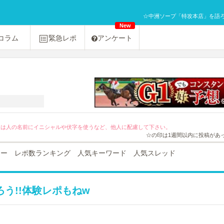
☆中洲ソープ「特攻本店」を語ろう!
New
コラム
緊急レポ
アンケート
[PR]友達紹介キャンペーン２０％OFF！
ては人の名前にイニシャルや伏字を使うなど、他人に配慮して下さい。
☆の印は1週間以内に投稿があ
ュー
レポ数ランキング
人気キーワード
人気スレッド
う!!体験レポもねw