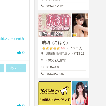
043-201-4126
関連スレッドの追加
琥珀（こはく）
レビュー(7)
5.0
0
川崎市川崎区堀之内町13-13
44000 (入浴料)
8:30-24:00
へ
次へ
044-245-0589
0