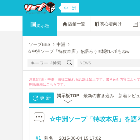
中 洲
店舗一覧
初心者向け
掲示板
ソープBBS
中洲
☆中洲ソープ「特攻本店」を語ろう!!体験レポもねw
NEWS
注意)誹謗・中傷、法律に触れる話題は禁止です。書き込む内容によっ
削除依頼は
こちら
です。
掲示板TOP
最新の書き込み
新着レビ
更 新
☆中洲ソープ「特攻本店」を語ろ
#1
匿名
2015-08-04 15:17:02