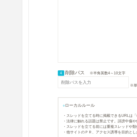
削除パス
4
※半角英数4～10文字
※単
ローカルルール
○
・スレッドを立てる時に掲載できるURLは「so
・法律に触れる話題は禁止です。誹謗中傷や
・スレッドを立てる前には重複スレッドや類
・他サイトのＰＲ、アクセス誘導を目的とし