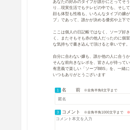
あなたの好みのタイプが誰かにとってそう
り…現実生活でもテレビの中でも、そして
顔も体型も性格も、いろんなタイプの嬢が
プ」であって、誰かが決める優劣や上下で
ここは個人の日記帳ではなく、ソープ好き
く、またそもそも赤の他人だったのに個室
な気持ちで書き込んで頂けると幸いです。
自分に合わない嬢も、誰か他の人に合うか
そんな前向きなレポを、皆さんが待ってい
有意義で楽しい「ソープBBS」を、一緒
いつもありがとうございます
名 前
1
※全角半角8文字まで
コメント
3
※全角半角1000文字まで
※