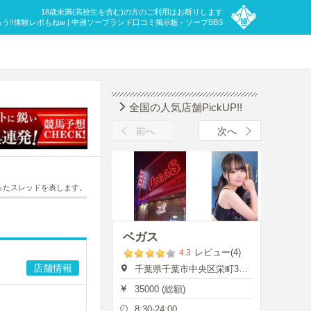
18歳未満(高校生を含む)の方のご利用はお断りします
!体験レポもねw | 中洲ソープランド口コミ掲示板 - ソープBBS
全国の人気店舗PickUP!!
前へ
次へ
ったスレッドを表します。
ベガス
レビュー(4)
4.3
店舗情報
千葉県千葉市中央区栄町35-7
35000 (総額)
8:30-24:00