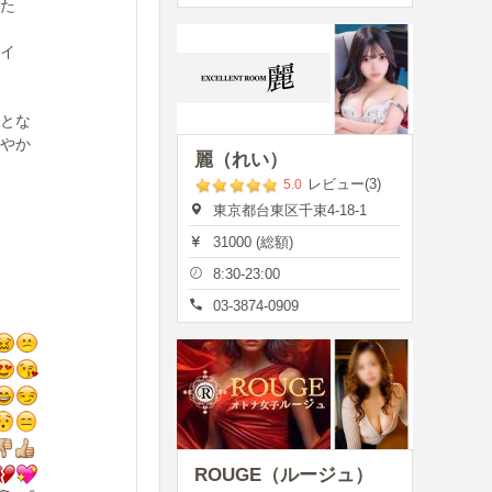
た
イ
とな
やか
麗（れい）
レビュー(3)
5.0
東京都台東区千束4-18-1
31000 (総額)
8:30-23:00
03-3874-0909
ROUGE（ルージュ）