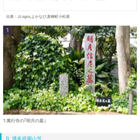
出典：JLogos,よかなび,新柳町小松屋
1
1:萬行寺の｢明月の墓｣
B. 博多祇園山笠