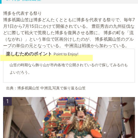
博多を代表する祭り
博多祇園山笠は博多どんたくとともに博多を代表する祭りで、毎年7
月1日から7月15日にかけて開催されている。 豊臣秀吉の九州征伐な
どに際して戦火で荒廃した博多を復興させる際に、 博多の町を「流
（ながれ）」という単位で区画分けしたのが、 博多祇園山笠のグル
ープの単位の元となっている。 中洲流は戦後から加わっている。
楽しむためのポイント
Point to Enjoy!
山笠の時期なら飾り山が市内各地で公開されているので探してみるのも
よいだろう。
出典：博多祇園山笠 中洲流,写真で振り返る山笠
1