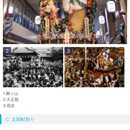
2
3
1:飾り山
2:大正期
3:現在
C. 太閤町割り