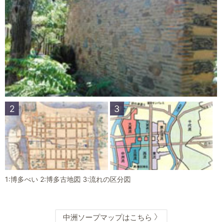
2
3
1:博多べい
2:博多古地図
3:流れの区分図
中洲ソープマップはこちら