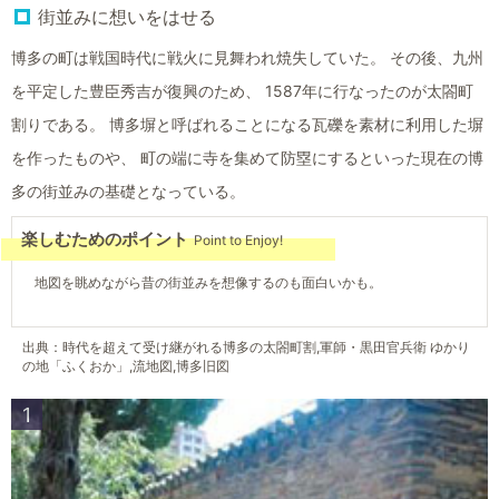
街並みに想いをはせる
博多の町は戦国時代に戦火に見舞われ焼失していた。 その後、九州
を平定した豊臣秀吉が復興のため、 1587年に行なったのが太閤町
割りである。 博多塀と呼ばれることになる瓦礫を素材に利用した塀
を作ったものや、 町の端に寺を集めて防塁にするといった現在の博
多の街並みの基礎となっている。
楽しむためのポイント
Point to Enjoy!
地図を眺めながら昔の街並みを想像するのも面白いかも。
出典：時代を超えて受け継がれる博多の太閤町割,軍師・黒田官兵衛 ゆかり
の地「ふくおか」,流地図,博多旧図
1