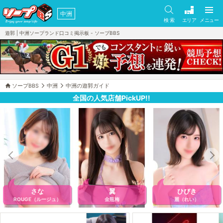
中洲
検 索
エリア
メニュー
遊郭 | 中洲ソープランド口コミ掲示板 - ソープBBS
ソープBBS
中洲
中洲の遊郭ガイド
全国の人気店舗PickUP!!
さな
翼
ひびき
ROUGE（ルージュ）
金瓶梅
麗（れい）