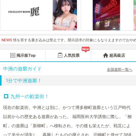
害する書き込みは禁止です。開示請求の対象にもなりえますのでおやめください。
NEWS
New
掲示板Top
人気投票
超高級店
中洲の遊廓ガイド
全国遊郭一覧へ
1分で中洲遊廓！
九州一の歓楽街！
現在の歓楽街、中洲とは別に、かつて博多柳町遊廓という江戸時代
以前からの歴史ある遊廓があった。 福岡医科大学誘致に際し、「柳
町」の遊廓は「新柳町」へ移転され、その後も栄えたが、戦災によ
って半分が消失し、 再興したものの廃止され、旧柳町と併せて368