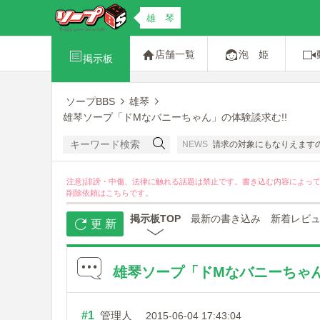
雄 琴
店舗一覧
泡 姫
掲示板
ソープBBS
雄琴
雄琴ソープ「ドMなバニーちゃん」の体験談求む!!
ちの名誉感情を害する書き込みは禁止です。開示請求の対象にもなりえますのでおやめ
NEWS
注意)誹謗・中傷、法律に触れる話題は禁止です。書き込む内容によっ
削除依頼は
こちら
です。
掲示板TOP
最新の書き込み
新着レビ
更 新
雄琴ソープ「ドMなバニーちゃん
#1
管理人
2015-06-04 17:43:04