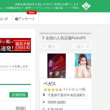
18歳未満(高校生を含む)の方のご利用はお断りします
の体験談求む!! | 雄琴ソープランド口コミ掲示板 - ソープBBS
New
急レポ
アンケート
全国の人気店舗PickUP!!
前へ
次へ
ったスレッドを表します。
ベガス
レビュー(4)
4.3
店舗情報
千葉県千葉市中央区栄町35-7
35000 (総額)
[削除]
8:30-24:00