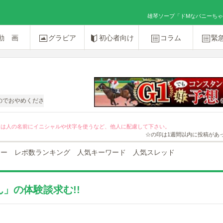
雄琴ソープ「ドMなバニーちゃん」
動 画
グラビア
初心者向け
コラム
緊
ください。
ては人の名前にイニシャルや伏字を使うなど、他人に配慮して下さい。
☆の印は1週間以内に投稿があ
ュー
レポ数ランキング
人気キーワード
人気スレッド
」の体験談求む!!