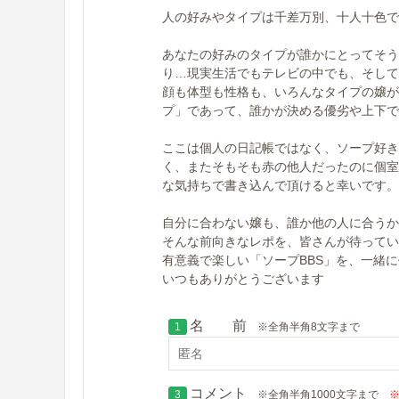
人の好みやタイプは千差万別、十人十色で
あなたの好みのタイプが誰かにとってそう
り…現実生活でもテレビの中でも、そして
顔も体型も性格も、いろんなタイプの嬢が
プ」であって、誰かが決める優劣や上下で
ここは個人の日記帳ではなく、ソープ好き
く、またそもそも赤の他人だったのに個室
な気持ちで書き込んで頂けると幸いです。
自分に合わない嬢も、誰か他の人に合うか
そんな前向きなレポを、皆さんが待ってい
有意義で楽しい「ソープBBS」を、一緒
いつもありがとうございます
名 前
1
※全角半角8文字まで
コメント
3
※全角半角1000文字まで
※