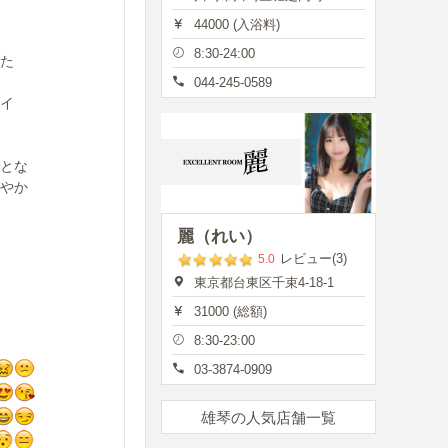
44000 (入浴料)
8:30-24:00
た
044-245-0589
イ
とな
やか
麗（れい）
レビュー(3)
5.0
東京都台東区千束4-18-1
31000 (総額)
8:30-23:00
03-3874-0909
雄琴の人気店舗一覧