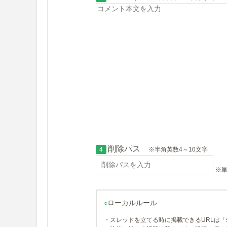
削除パス
4
※半角英数4～10文字
※単
ローカルルール
○
・スレッドを立てる時に掲載できるURLは「so