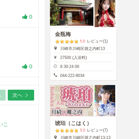
0
金瓶梅
レビュー(1)
5.0
川崎市川崎区堀之内町13
27500 (入浴料)
0
8:30-24:00
044-222-8034
へ
次へ
琥珀（こはく）
いこ
レビュー(7)
5.0
川崎市川崎区堀之内町13-13