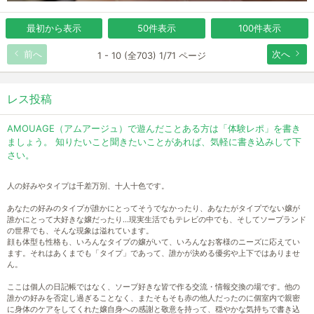
最初から表示
50件表示
100件表示
前へ
次へ
1 - 10 (全703) 1/71 ページ
レス投稿
AMOUAGE（アムアージュ）で遊んだことある方は「体験レポ」を書き
ましょう。 知りたいこと聞きたいことがあれば、気軽に書き込みして下
さい。
人の好みやタイプは千差万別、十人十色です。
あなたの好みのタイプが誰かにとってそうでなかったり、あなたがタイプでない嬢が
誰かにとって大好きな嬢だったり…現実生活でもテレビの中でも、そしてソープランド
の世界でも、そんな現象は溢れています。
顔も体型も性格も、いろんなタイプの嬢がいて、いろんなお客様のニーズに応えてい
ます。それはあくまでも「タイプ」であって、誰かが決める優劣や上下ではありませ
ん。
ここは個人の日記帳ではなく、ソープ好きな皆で作る交流・情報交換の場です。他の
誰かの好みを否定し過ぎることなく、またそもそも赤の他人だったのに個室内で親密
に身体のケアをしてくれた嬢自身への感謝と敬意を持って、穏やかな気持ちで書き込