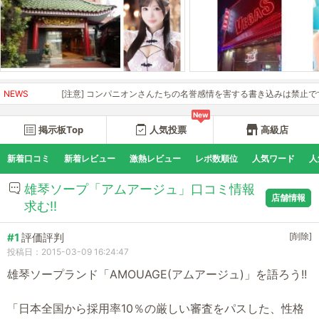
NEWS
[注意] コンパニオンさんたちの名誉感情を害する書き込みは禁止です。開
New
掲示板Top
人気投票
高級店
新着口コミ
新着レビュー
激熱レビュー
レポ数順位
人気ワード
人
雄琴ソープ「アムアージュ」口コミ情報
店舗情報
求む!!
#1
評価評判
[削除]
投稿日：2015-03-09 16:24:47
雄琴ソープランド「AMOUAGE(アムアージュ)」を語ろう!!
「日本全国から採用率10％の厳しい審査をパスした、性格