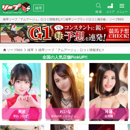
雄琴
検 索
エリア
メニュー
雄琴ソープ「アムアージュ」口コミ情報求む!! | 雄琴ソープランド口コミ掲示板 - ソープBBS
ソープBBS
雄琴
雄琴ソープ「アムアージュ」口コミ情報求む!!
全国の人気店舗PickUP!!
美波
れいな
玲羅
李白（りぽ）
ROUGE（ルージュ）
金瓶梅