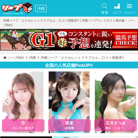
沖縄
検 索
エリア
メニュー
沖縄ソープ「エクセレントクラブエル」口コミ情報求!! | 沖縄ソープランド口コミ掲示板 - ソー
プBBS
ソープBBS
沖縄
沖縄ソープ「エクセレントクラブエル」口コミ情報求!!
全国の人気店舗PickUP!!
空
咲茉
五月さつき
カンカン娘ネオ
金瓶梅
琥珀（こはく）