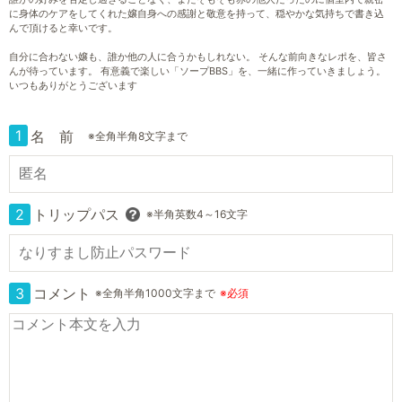
に身体のケアをしてくれた嬢自身への感謝と敬意を持って、穏やかな気持ちで書き込
んで頂けると幸いです。
自分に合わない嬢も、誰か他の人に合うかもしれない。 そんな前向きなレポを、皆さ
んが待っています。 有意義で楽しい「ソープBBS」を、一緒に作っていきましょう。
いつもありがとうございます
1
名 前
※全角半角8文字まで
2
トリップパス
※半角英数4～16文字
3
コメント
※全角半角1000文字まで
※必須