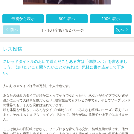
最初から表示
50件表示
100件表示
前へ
次へ
1 - 10 (全18) 1/2 ページ
レス投稿
スレッドタイトルのお店で遊んだことある方は「体験レポ」を書きまし
ょう。 知りたいこと聞きたいことがあれば、気軽に書き込みして下さ
い。
人の好みやタイプは千差万別、十人十色です。
あなたの好みのタイプが誰かにとってそうでなかったり、あなたがタイプでない嬢が
誰かにとって大好きな嬢だったり…現実生活でもテレビの中でも、そしてソープランド
の世界でも、そんな現象は溢れています。
顔も体型も性格も、いろんなタイプの嬢がいて、いろんなお客様のニーズに応えてい
ます。それはあくまでも「タイプ」であって、誰かが決める優劣や上下ではありませ
ん。
ここは個人の日記帳ではなく、ソープ好きな皆で作る交流・情報交換の場です。他の
誰かの好みを否定し過ぎることなく、またそもそも赤の他人だったのに個室内で親密