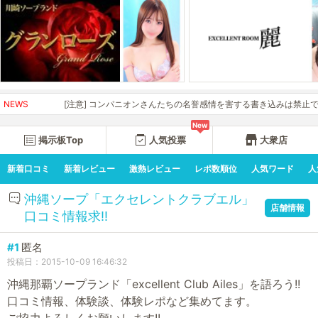
NEWS
[注意] コンパニオンさんたちの名誉感情を害する書き込みは禁止です。開
New
掲示板Top
人気投票
大衆店
新着口コミ
新着レビュー
激熱レビュー
レポ数順位
人気ワード
人
沖縄ソープ「エクセレントクラブエル」
店舗情報
口コミ情報求!!
#1
匿名
投稿日：2015-10-09 16:46:32
沖縄那覇ソープランド「excellent Club Ailes」を語ろう!!
口コミ情報、体験談、体験レポなど集めてます。
ご協力よろしくお願いします!!