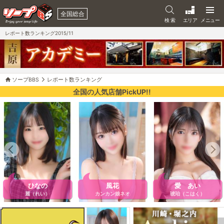
全国総合
検 索
エリア
メニュー
レポート数ランキング2015/11
ソープBBS
レポート数ランキング
全国の人気店舗PickUP!!
ひなの
風花
愛 あい
麗（れい）
カンカン娘ネオ
琥珀（こはく）