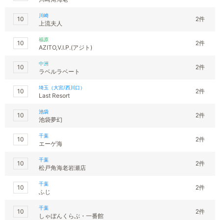
川崎
10
2件
上流夫人
福原
10
2件
AZITO,V.I.P.(アジト)
中洲
10
2件
ラベルラベート
埼玉（大宮/西川口）
10
2件
Last Resort
池袋
10
2件
池袋夢幻
千葉
10
2件
エーゲ海
千葉
10
2件
松戸角海老岩瀬店
千葉
10
2件
ふじ
千葉
10
2件
しゃぼんくらぶ・一番館