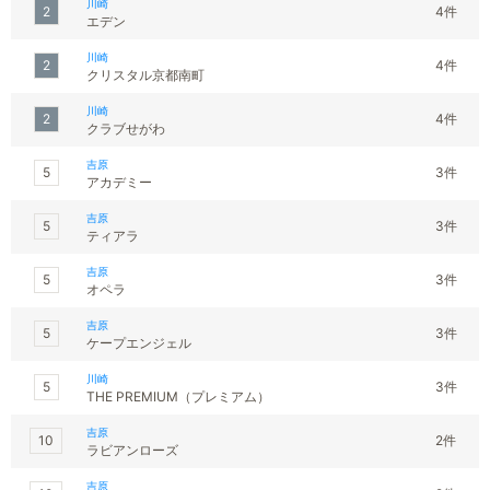
川崎
2
4件
エデン
川崎
2
4件
クリスタル京都南町
川崎
2
4件
クラブせがわ
吉原
5
3件
アカデミー
吉原
5
3件
ティアラ
吉原
5
3件
オペラ
吉原
5
3件
ケープエンジェル
川崎
5
3件
THE PREMIUM（プレミアム）
吉原
10
2件
ラビアンローズ
吉原