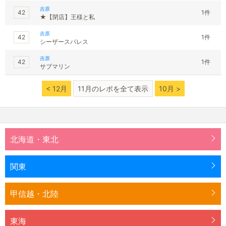
吉原
42
1件
★【閉店】王様と私
吉原
42
1件
シーザースパレス
吉原
42
1件
サブマリン
< 12月
11月のレポを全て表示
10月 >
北海道・東北
関東
甲信越・北陸
東海