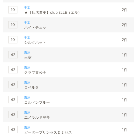
千葉
10
2件
★【店名変更】club ELLE（エル）
千葉
10
2件
ハイ・チュッ
千葉
10
2件
シルクハット
吉原
42
1件
王室
吉原
42
1件
クラブ貴公子
吉原
42
1件
ロベルタ
吉原
42
1件
コルドンブルー
吉原
42
1件
エメラルド皇帝
吉原
42
1件
ガータープリンセス＆ミセス