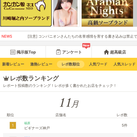
NEWS
[注意] コンパニオンさんたちの名誉感情を害する書き込みは禁止です。
New
掲示板Top
アンケート
超高級店
新着レビュー
激熱レビュー
レポ数順位
人気ワード
人気スレッド
レポ数ランキング
レポート投稿数のランキング！レポが多く書かれたお店をチェック！
11
月
順位
店舗名
レポ数
福原
1
5件
ビギナーズ神戸