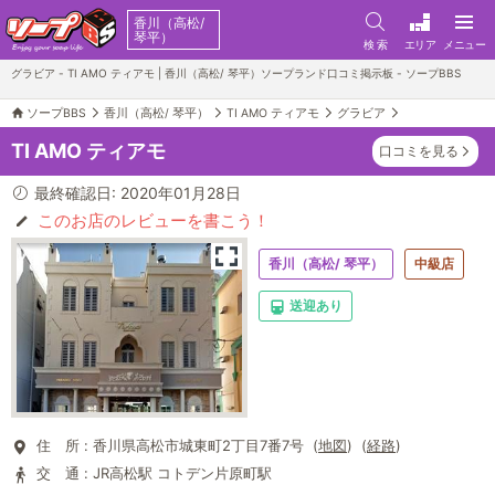
香川（高松/
琴平）
検 索
エリア
メニュー
グラビア - TI AMO ティアモ | 香川（高松/ 琴平）ソープランド口コミ掲示板 - ソープBBS
ソープBBS
香川（高松/ 琴平）
TI AMO ティアモ
グラビア
TI AMO ティアモ
口コミを見る
最終確認日: 2020年01月28日
このお店のレビューを書こう！
香川（高松/ 琴平）
中級店
送迎あり
住 所 :
香川県高松市城東町2丁目7番7号 (
地図
) (
経路
)
交 通 :
JR高松駅 コトデン片原町駅