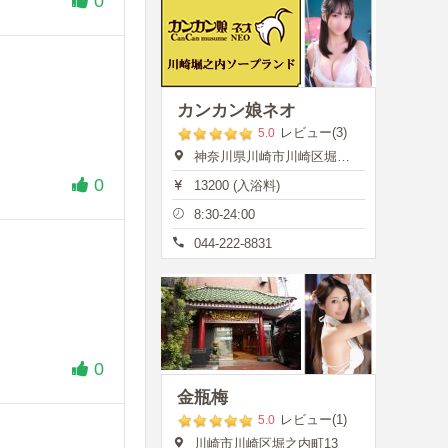
0
カンカン娘ネオ
レビュー(3)
5.0
神奈川県川崎市川崎区堀之内町13
0
13200 (入浴料)
8:30-24:00
044-222-8831
0
金瓶梅
レビュー(1)
5.0
川崎市川崎区堀之内町13