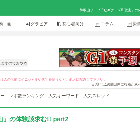
和歌山ソープ「ビギナーズ和歌山」の体験談求
動 画
グラビア
初心者向け
コラム
緊
おやめください。
ては人の名前にイニシャルや伏字を使うなど、他人に配慮して下さい。
☆の印は1週間以内に投稿があ
ュー
レポ数ランキング
人気キーワード
人気スレッド
体験談求む!! part2