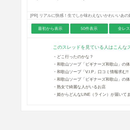
[PR] リアルに快感！生でしか味わえないかわいいあ
最初から表示
50件表示
全レス
このスレッドを見ている人はこんな
・どこ行ったのかな？
・和歌山ソープ「ビギナーズ和歌山」の体験談求
・和歌山ソープ「V.I.P」口コミ情報求む!!
・和歌山ソープ「ビギナーズ和歌山」の体験談求
・熟女で綺麗な人がいるお店
・姫からどんなLINE（ライン）が届いて