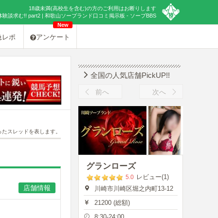
18歳未満(高校生を含む)の方のご利用はお断りします
む!! part2 | 和歌山ソープランド口コミ掲示板 - ソープBBS
New
急レポ
アンケート
全国の人気店舗PickUP!!
前へ
次へ
ったスレッドを表します。
グランローズ
レビュー(1)
5.0
店舗情報
川崎市川崎区堀之内町13-12
21200 (総額)
8:30-24:00