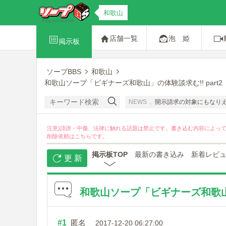
和歌山
店舗一覧
泡 姫
掲示板
ソープBBS
和歌山
和歌山ソープ「ビギナーズ和歌山」の体験談求む!! part2
さんたちの名誉感情を害する書き込みは禁止です。開示請求の対象にもなりえますので
NEWS
注意)誹謗・中傷、法律に触れる話題は禁止です。書き込む内容によっ
削除依頼は
こちら
です。
掲示板TOP
最新の書き込み
新着レビ
更 新
和歌山ソープ「ビギナーズ和歌山」の
#1
匿名
2017-12-20 06:27:00