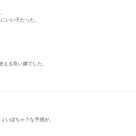
通。
通にいい子だった。
使える良い嬢でした。
ちょいぽちゃ？な予感が。