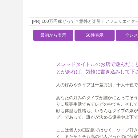
[PR] 100万円稼ぐって？意外と楽勝！アフェリエイタ
最初から表示
50件表示
全レス
スレッドタイトルのお店で遊んだこ
とがあれば、気軽に書き込みして下
人の好みやタイプは千差万別、十人十色で
あなたの好みのタイプが誰かにとってそう
り…現実生活でもテレビの中でも、そして
顔も体型も性格も、いろんなタイプの嬢が
プ」であって、誰かが決める優劣や上下で
ここは個人の日記帳ではなく、ソープ好き
く、またそもそも赤の他人だったのに個室