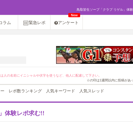
鳥取皆生ソープ「クラブ リゲル」体験レポ
New
コラム
緊急レポ
アンケート
[PR]友達紹介キャンペーン２０％OFF！
ては人の名前にイニシャルや伏字を使うなど、他人に配慮して下さい。
☆の印は1週間以内に投稿があ
ュー
レポ数ランキング
人気キーワード
人気スレッド
」体験レポ求む!!