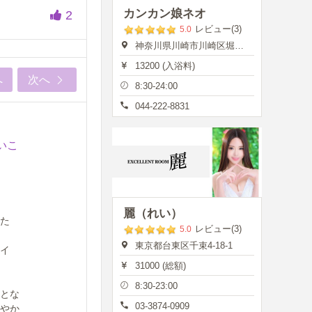
カンカン娘ネオ
2
レビュー(3)
5.0
神奈川県川崎市川崎区堀之内町13
13200 (入浴料)
へ
次へ
8:30-24:00
044-222-8831
いこ
麗（れい）
た
レビュー(3)
5.0
東京都台東区千束4-18-1
イ
31000 (総額)
8:30-23:00
とな
03-3874-0909
やか