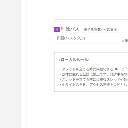
削除パス
4
※半角英数4～10文字
※単
ローカルルール
○
・スレッドを立てる時に掲載できるURLは「so
・法律に触れる話題は禁止です。誹謗中傷や
・スレッドを立てる前には重複スレッドや類
・他サイトのＰＲ、アクセス誘導を目的とし