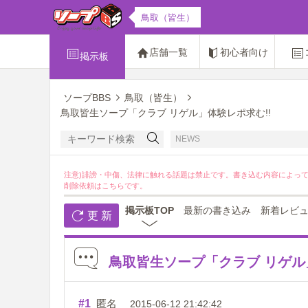
鳥取（皆生）
店舗一覧
初心者向け
掲示板
ソープBBS
鳥取（皆生）
鳥取皆生ソープ「クラブ リゲル」体験レポ求む!!
NEWS
注意)誹謗・中傷、法律に触れる話題は禁止です。書き込む内容によっ
削除依頼は
こちら
です。
掲示板TOP
最新の書き込み
新着レビ
更 新
鳥取皆生ソープ「クラブ リゲル
#1
匿名
2015-06-12 21:42:42