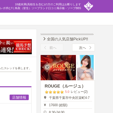
18歳未満(高校生を含む)の方のご利用はお断りします
求む!! | 鳥取（皆生）ソープランド口コミ掲示板 - ソープBBS
全国の人気店舗PickUP!!
前へ
次へ
ったスレッドを表します。
ROUGE（ルージュ）
レビュー(2)
5.0
店舗情報
千葉県千葉市中央区栄町4-7
17600 (総額)
8:30-24:00