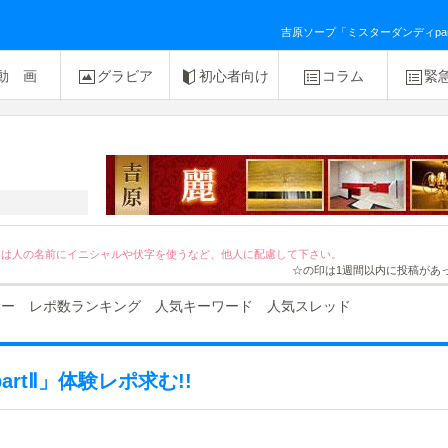
吉原ソープ「ミスターダンディpart
動 画
グラビア
初心者向け
コラム
緊
[PR]友達紹介キャンペーン２０％OFF！
ては人の名前にイニシャルや伏字を使うなど、他人に配慮して下さい。
☆の印は1週間以内に投稿があ
ュー
レポ数ランキング
人気キーワード
人気スレッド
rtⅡ」体験レポ求む!!