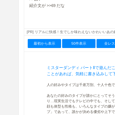
紹介文が
>>69
だな
[PR] リアルに快感！生でしか味わえないかわいいあ
最初から表示
50件表示
全レス
ミスターダンディ パートⅡで遊んだ
ことがあれば、気軽に書き込みして
人の好みやタイプは千差万別、十人十色で
あなたの好みのタイプが誰かにとってそう
り…現実生活でもテレビの中でも、そして
顔も体型も性格も、いろんなタイプの嬢が
プ」であって、誰かが決める優劣や上下で