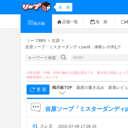
吉 原
店舗一覧
泡 姫
掲示板
ソープBBS
吉原
吉原ソープ「ミスターダンディpartⅡ」体験レポ求む!!
NEWS
注意)誹謗・中傷、法律に触れる話題は禁止です。書き込む内容によっ
削除依頼は
こちら
です。
掲示板TOP
最新の書き込み
新着レビ
更 新
吉原ソープ「ミスターダンディpa
#1
スレ主
2015-07-08 17:06:16