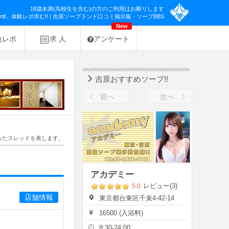
18歳未満(高校生を含む)の方のご利用はお断りします
Ⅱ」体験レポ求む!! | 吉原ソープランド口コミ掲示板 - ソープBBS
New
急レポ
求 人
アンケート
吉原おすすめソープ!!
前へ
次へ
ったスレッドを表します。
アカデミー
レビュー(3)
5.0
店舗情報
東京都台東区千束4-42-14
16500 (入浴料)
8:30-24:00