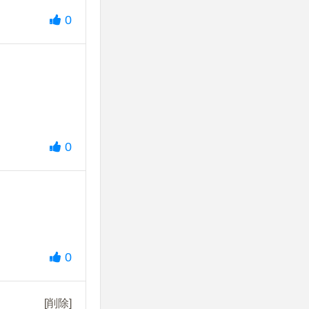
0
0
0
[削除]