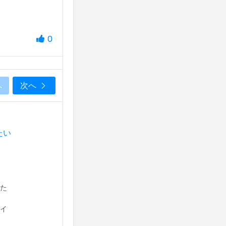
0
へ
次へ
たい
た
イ