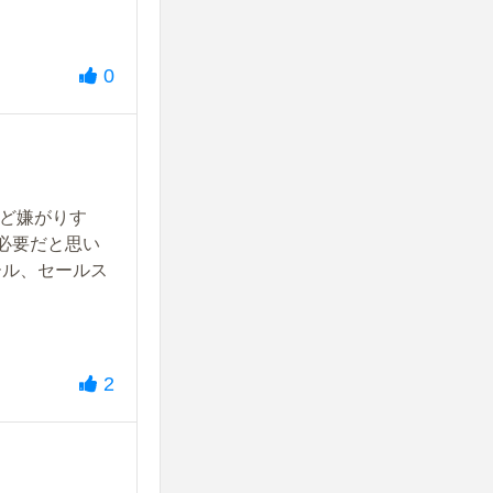
0
ど嫌がりす
必要だと思い
ール、セールス
2