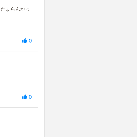
はたまらんかっ
0
0