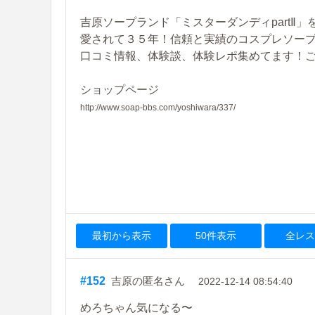
吉原ソープランド「ミスターダンディpartⅡ」を
愛されて３５年！信頼と実績のコスプレソー
口コミ情報、体験談、体験レポ集めてます！
ショップページ
http://www.soap-bbs.com/yoshiwara/337/
最初から表示
50件表示
全レス
#152
吉原の匿名さん
2022-12-14 08:54:40
めろちゃん気になる〜