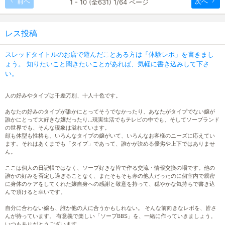
前へ
次へ
1 - 10 (全631) 1/64 ページ
レス投稿
スレッドタイトルのお店で遊んだことある方は「体験レポ」を書きまし
ょう。 知りたいこと聞きたいことがあれば、気軽に書き込みして下さ
い。
人の好みやタイプは千差万別、十人十色です。
あなたの好みのタイプが誰かにとってそうでなかったり、あなたがタイプでない嬢が
誰かにとって大好きな嬢だったり…現実生活でもテレビの中でも、そしてソープランド
の世界でも、そんな現象は溢れています。
顔も体型も性格も、いろんなタイプの嬢がいて、いろんなお客様のニーズに応えてい
ます。それはあくまでも「タイプ」であって、誰かが決める優劣や上下ではありませ
ん。
ここは個人の日記帳ではなく、ソープ好きな皆で作る交流・情報交換の場です。他の
誰かの好みを否定し過ぎることなく、またそもそも赤の他人だったのに個室内で親密
に身体のケアをしてくれた嬢自身への感謝と敬意を持って、穏やかな気持ちで書き込
んで頂けると幸いです。
自分に合わない嬢も、誰か他の人に合うかもしれない。 そんな前向きなレポを、皆さ
んが待っています。 有意義で楽しい「ソープBBS」を、一緒に作っていきましょう。
いつもありがとうございます