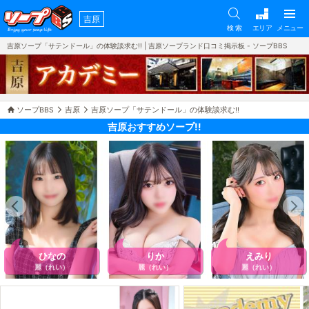
吉原
検 索
エリア
メニュー
吉原ソープ「サテンドール」の体験談求む!! | 吉原ソープランド口コミ掲示板 - ソープBBS
ソープBBS
吉原
吉原ソープ「サテンドール」の体験談求む!!
吉原おすすめソープ!!
ひなの
りか
えみり
麗（れい）
麗（れい）
麗（れい）