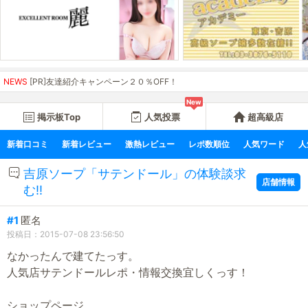
NEWS
[PR]友達紹介キャンペーン２０％OFF！
New
掲示板Top
人気投票
超高級店
新着口コミ
新着レビュー
激熱レビュー
レポ数順位
人気ワード
人
吉原ソープ「サテンドール」の体験談求
店舗情報
む!!
#1
匿名
投稿日：2015-07-08 23:56:50
なかったんで建てたっす。
人気店サテンドールレポ・情報交換宜しくっす！
ショップページ