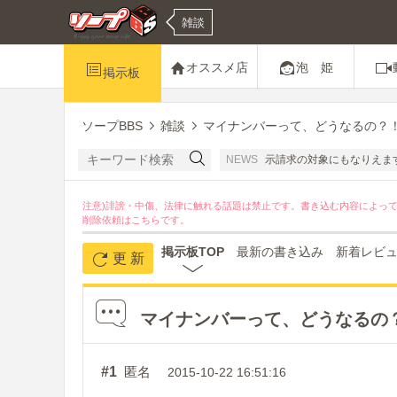
雑談
オススメ店
泡 姫
掲示板
ソープBBS
雑談
マイナンバーって、どうなるの？
ちの名誉感情を害する書き込みは禁止です。開示請求の対象にもなりえますのでおやめ
NEWS
注意)誹謗・中傷、法律に触れる話題は禁止です。書き込む内容によっ
削除依頼は
こちら
です。
掲示板TOP
最新の書き込み
新着レビ
更 新
マイナンバーって、どうなるの
#1
匿名
2015-10-22 16:51:16