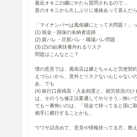
最近オキニの嬢にやたら質問されるので…
昔のオキニから久しぶりに連絡あって喜んだら
「マイナンバーは風俗嬢にとって大問題！」
(1) 税金・国保の未納者追跡
(2) 親バレ・旦那バレ・職場バレ問題
(3) (2)の結果扶養外れるリスク
問題はこんなとこ？
僕の意見では、風俗店は嬢とちゃんと労使契
えづらいから、意外とリスクないんじゃない
あ、でも
(4) 銀行口座残高・入金頻度と、就労状況の
は、そのうち修正法案通してやりそう…怖い
でも一番怖いのは、「現金で持ってると国に
相手に横行することかも。
ウワサ話含めて、意見や情報持ってる方、教