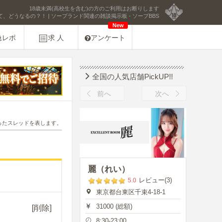
18歳未満(高校生を含む)の方のご利用はお断りします
、どうなるの？！ | ソープランド関連の雑談掲示板 - ソープBBS
New
急レポ
求 人
アンケート
全国の人気店舗PickUP!!
前へ
次へ
ったスレッドを表します。
麗（れい）
レビュー(3)
5.0
東京都台東区千束4-18-1
31000 (総額)
[削除]
8:30-23:00