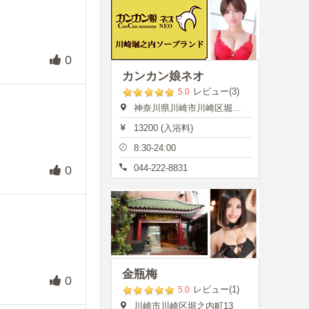
0
カンカン娘ネオ
レビュー(3)
5.0
神奈川県川崎市川崎区堀之内町13
13200 (入浴料)
8:30-24:00
044-222-8831
0
金瓶梅
0
レビュー(1)
5.0
川崎市川崎区堀之内町13