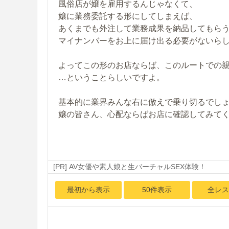
風俗店が嬢を雇用するんじゃなくて、
嬢に業務委託する形にしてしまえば、
あくまでも外注して業務成果を納品してもら
マイナンバーをお上に届け出る必要がないら
よってこの形のお店ならば、このルートでの
…ということらしいですよ。
基本的に業界みんな右に倣えで乗り切るでし
嬢の皆さん、心配ならばお店に確認してみて
[PR] AV女優や素人娘と生バーチャルSEX体験！
最初から表示
50件表示
全レス