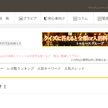
マイナンバーって
動 画
グラビア
初心者向け
コラム
緊
！
ください。
ては人の名前にイニシャルや伏字を使うなど、他人に配慮して下さい。
☆の印は1週間以内に投稿があ
ュー
レポ数ランキング
人気キーワード
人気スレッド
？！