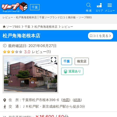
千葉
検 索
エリア
メニュー
レビュー - 松戸角海老根本店 | 千葉ソープランド口コミ掲示板 - ソープBBS
ソープBBS
千葉
松戸角海老根本店
レビュー
松戸角海老根本店
口コミを見る
最終確認日: 2021年06月27日
3.0
レビュー(1)
千葉
格安店
送迎あり
住 所 :
千葉県松戸市根本396-6 (
地図
) (
経路
)
交 通 :
ＪＲ松戸駅・新京成線松戸駅から徒歩3分
￥16,600
/
50
分