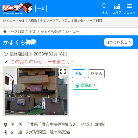
千葉
検 索
エリア
メニュー
レビュー - かまくら御殿 | 千葉ソープランド口コミ掲示板 - ソープBBS
ソープBBS
千葉
かまくら御殿
レビュー
かまくら御殿
口コミを見る
最終確認日: 2023年02月18日
このお店のレビューを書こう！
千葉
格安店
送迎あり
住 所 :
千葉県千葉市中央区栄町33-1 (
地図
) (
経路
)
交 通 :
栄町駅周辺、駐車場完備