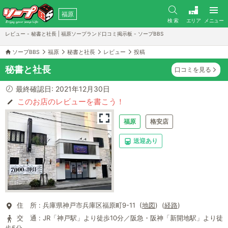
福原
検 索
エリア
メニュー
レビュー - 秘書と社長 | 福原ソープランド口コミ掲示板 - ソープBBS
ソープBBS
福原
秘書と社長
レビュー
投稿
秘書と社長
口コミを見る
最終確認日: 2021年12月30日
このお店のレビューを書こう！
福原
格安店
送迎あり
住 所 :
兵庫県神戸市兵庫区福原町9-11 (
地図
) (
経路
)
交 通 :
JR「神戸駅」より徒歩10分／阪急・阪神「新開地駅」より徒