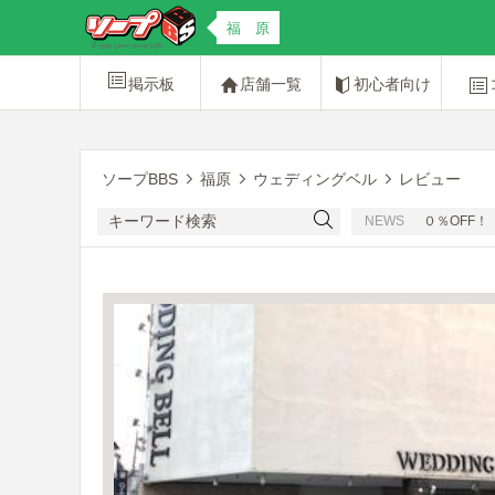
福 原
掲示板
店舗一覧
初心者向け
ソープBBS
福原
ウェディングベル
レビュー
[PR]友達紹介キャンペーン２０％OFF！
NEWS