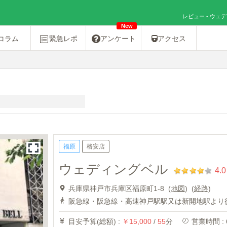
レビュー - ウェ
New
コラム
緊急レポ
アンケート
アクセス
福原
格安店
ウェディングベル
4.0
兵庫県神戸市兵庫区福原町1-8 (
地図
)
(
経路
)
阪急線・阪急線・高速神戸駅駅又は新開地駅より徒
目安予算(総額) :
￥15,000
/
55
分
営業時間 : 6