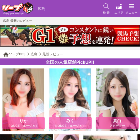
広島
検 索
エリア
メニュー
広島 最新のレビュー
ソープBBS
広島
最新レビュー
全国の人気店舗PickUP!!
りか
みく
真白
ROUGE（ルージュ）
ROUGE（ルージュ）
アカデミー