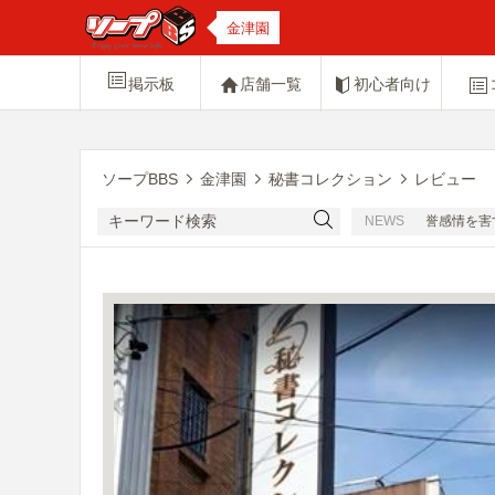
金津園
掲示板
店舗一覧
初心者向け
ソープBBS
金津園
秘書コレクション
レビュー
[注意] コンパニオンさんたちの名誉感情を害
NEWS