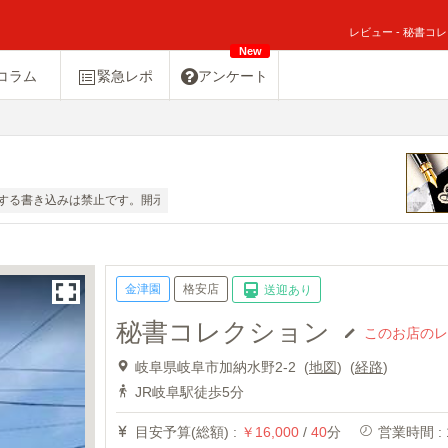
レビュー - 秘書コ
New
コラム
緊急レポ
アンケート
する書き込みは禁止です。開示請求の対象にもなりえますのでおやめください。
金津園
格安店
送迎あり
秘書コレクション
このお店のレ
岐阜県岐阜市加納水野2-2 (
地図
)
(
経路
)
JR岐阜駅徒歩5分
目安予算(総額) :
￥16,000
/
40
分
営業時間 : 1