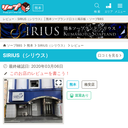
熊本
検 索
エリア
メニュー
レビュー - SIRIUS（シリウス） | 熊本ソープランド口コミ掲示板 - ソープBBS
ソープBBS
熊本
SIRIUS（シリウス）
レビュー
SIRIUS（シリウス）
口コミを見る
最終確認日: 2020年03月06日
このお店のレビューを書こう！
熊本
格安店
送迎あり