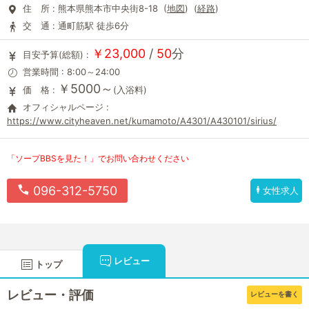
住 所 :
熊本県熊本市中央街8-18 (
地図
) (
経路
)
交 通 :
通町筋駅 徒歩6分
￥23,000
/
50
分
目安予算(総額) :
営業時間 : 8:00～24:00
￥5000～
価 格 :
(入浴料)
オフィシャルページ :
https://www.cityheaven.net/kumamoto/A4301/A430101/sirius/
「ソープBBSを見た！」でお問い合わせください
096-312-5750
女性求人
レビュー
トップ
レビュー・評価
レビューを書く