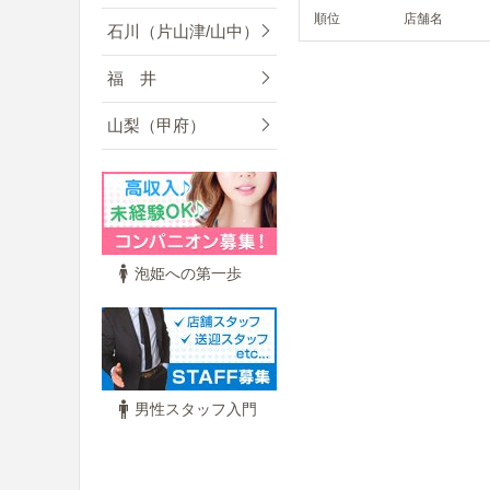
順位
店舗名
石川（片山津/山中）
福 井
山梨（甲府）
泡姫への第一歩
男性スタッフ入門