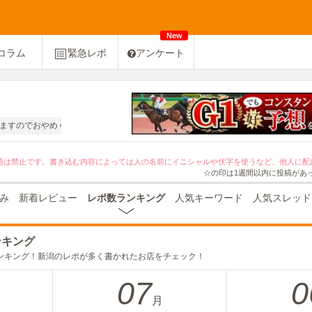
New
コラム
緊急レポ
アンケート
すのでおやめください。
題は禁止です。書き込む内容によっては人の名前にイニシャルや伏字を使うなど、他人に配
☆の印は1週間以内に投稿があ
み
新着レビュー
レポ数ランキング
人気キーワード
人気スレッド
ンキング
ンキング！新潟のレポが多く書かれたお店をチェック！
07
0
月