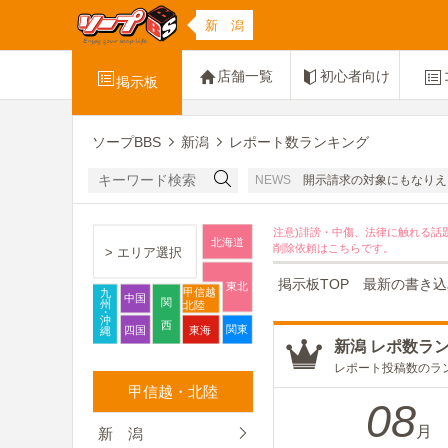
新 潟
店舗一覧
初心者向け
掲示板
ソープBBS
新潟
レポート数ランキング
ニオンさんたちの名誉感情を害する書き込みは禁止です。開示請求の対象にもなりえま
NEWS
注意)誹謗・中傷、法律に触れる話
北海道
削除依頼は
こちら
です。
> エリア選択
掲示板TOP
最新の書き込
東北
甲信越
九
中国
関
州
北陸
・
沖
西
関東
四国
東海
縄
新潟 レポ数ラ
レポート投稿数のラ
甲信越・北陸
08
月
新 潟