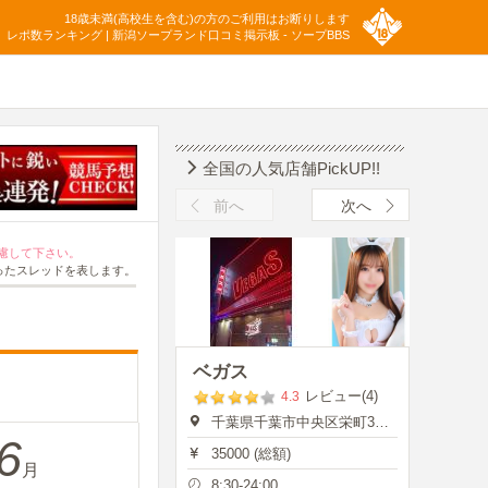
18歳未満(高校生を含む)の方のご利用はお断りします
レポ数ランキング | 新潟ソープランド口コミ掲示板 - ソープBBS
全国の人気店舗PickUP!!
前へ
次へ
慮して下さい。
ったスレッドを表します。
ベガス
レビュー(4)
4.3
千葉県千葉市中央区栄町35-7
6
35000 (総額)
月
8:30-24:00