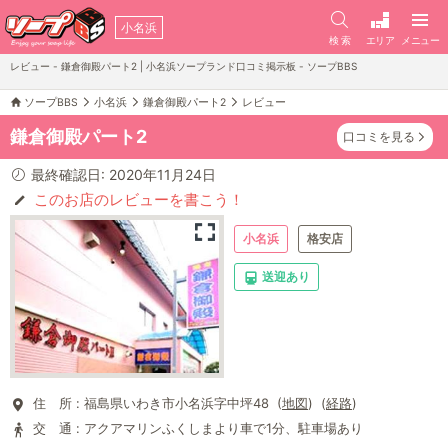
小名浜
検 索
エリア
メニュー
レビュー - 鎌倉御殿パート2 | 小名浜ソープランド口コミ掲示板 - ソープBBS
ソープBBS
小名浜
鎌倉御殿パート2
レビュー
鎌倉御殿パート2
口コミを見る
最終確認日: 2020年11月24日
このお店のレビューを書こう！
小名浜
格安店
送迎あり
住 所 :
福島県いわき市小名浜字中坪48 (
地図
) (
経路
)
交 通 :
アクアマリンふくしまより車で1分、駐車場あり