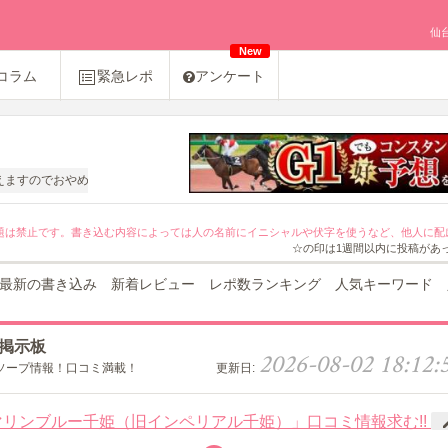
仙
New
コラム
緊急レポ
アンケート
のでおやめください。
題は禁止です。書き込む内容によっては人の名前にイニシャルや伏字を使うなど、他人に配
☆の印は1週間以内に投稿があ
最新の書き込み
新着レビュー
レポ数ランキング
人気キーワード
掲示板
2026-08-02 18:12:
ソープ情報！口コミ満載！
更新日:
リンブルー千姫（旧インペリアル千姫）」口コミ情報求む!!