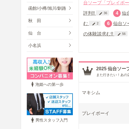
台ソープ「プレイボー
函館/小樽/旭川/釧路
評判!!
4
仙
36
秋 田
む
6
仙台ソ
2
仙 台
の体験談求む!!
56
小名浜
2025 仙台ソー
また行きたい！あの
泡姫への第一歩
マキシム
プレイボーイ
男性スタッフ入門