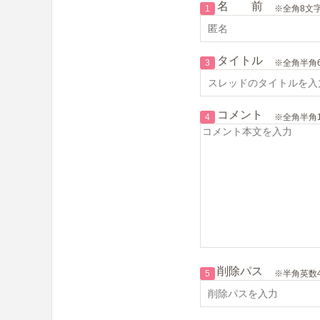
名 前
1
※全角8文
タイトル
3
※全角半角
コメント
4
※全角半角1
削除パス
5
※半角英数4