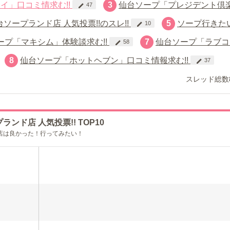
イ」口コミ情求む!!
3
仙台ソープ「プレジデント倶
47
台ソープランド店 人気投票!!のスレ!!
5
ソープ行きた
10
ープ「マキシム」体験談求む!!
7
仙台ソープ「ラブコ
58
8
仙台ソープ「ホットヘブン」口コミ情報求む!!
37
スレッド総数8
プランド店 人気投票!! TOP10
店は良かった！行ってみたい！