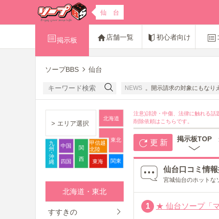
仙 台
店舗一覧
初心者向け
掲示板
ソープBBS
仙台
オンさんたちの名誉感情を害する書き込みは禁止です。開示請求の対象にもなりえます
NEWS
注意)誹謗・中傷、法律に触れる話
北海道
削除依頼は
こちら
です。
> エリア選択
掲示板TOP
東北
更 新
甲信越
九
中国
関
州
北陸
・
沖
西
関東
四国
東海
縄
仙台口コミ情報
宮城仙台のホットな
北海道・東北
1
★
仙台ソープ「マ
すすきの