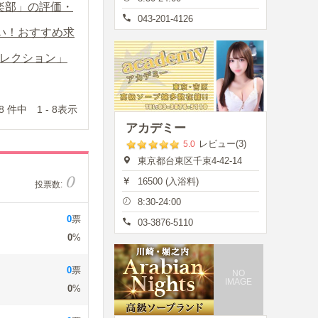
楽部」の評価・
043-201-4126
い！おすすめ求
レクション」
 件中 1 - 8表示
アカデミー
レビュー(3)
5.0
東京都台東区千束4-42-14
0
16500 (入浴料)
投票数:
8:30-24:00
0
票
03-3876-5110
0
%
0
票
NO
IMAGE
0
%