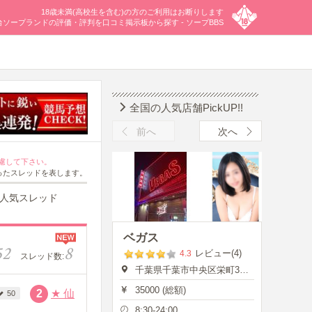
18歳未満(高校生を含む)の方のご利用はお断りします
台ソープランドの評価・評判を口コミ掲示板から探す - ソープBBS
全国の人気店舗PickUP!!
前へ
次へ
慮して下さい。
ったスレッドを表します。
人気スレッド
ベガス
52
8
レビュー(4)
4.3
スレッド数:
千葉県千葉市中央区栄町35-7
35000 (総額)
2
★
仙
50
8:30-24:00