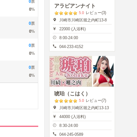
0
票
アラビアンナイト
0
%
レビュー(3)
5.0
川崎市川崎区堀之内町13-8
0
票
22000 (入浴料)
0
%
8:00-24:00
0
票
044-233-4152
0
%
0
票
0
%
琥珀（こはく）
レビュー(7)
5.0
川崎市川崎区堀之内町13-13
44000 (入浴料)
8:30-24:00
044-245-0589