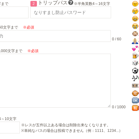
トリップパス
字まで
2
※半角英数4～16文字
60文字まで
※必須
0 / 60
000文字まで
※必須
0 / 1000
～10文字
※レスが五件以上ある場合は削除出来なくなります。
※単純なパスの場合は投稿できません（例：1111、1234...）