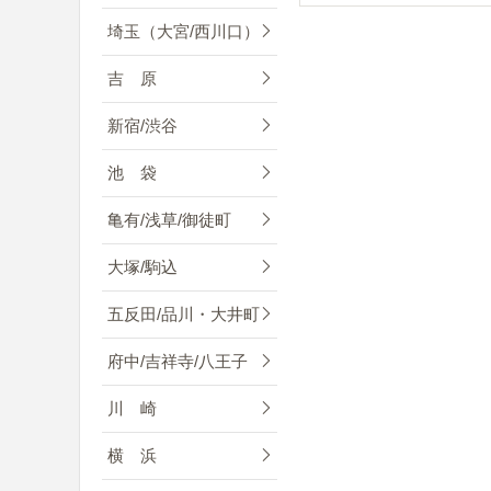
埼玉（大宮/西川口）
吉 原
新宿/渋谷
池 袋
亀有/浅草/御徒町
大塚/駒込
五反田/品川・大井町
府中/吉祥寺/八王子
川 崎
横 浜