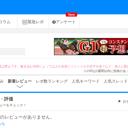
New
コラム
緊急レポ
アンケート
[PR]友達紹介キャンペーン２０％OFF！
題は禁止です。書き込む内容によっては人の名前にイニシャルや伏字を使うなど、他人に配
☆の印は1週間以内に投稿があ
み
新着レビュー
レポ数ランキング
人気キーワード
人気スレッド
・評価
お
ビューをチェック！
アのレビューがありません。
ちら