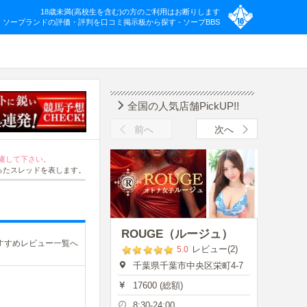
18歳未満(高校生を含む)の方のご利用はお断りします
ソープランドの評価・評判を口コミ掲示板から探す - ソープBBS
全国の人気店舗PickUP!!
前へ
次へ
慮して下さい。
ったスレッドを表します。
ROUGE（ルージュ）
すすめレビュー一覧へ
レビュー(2)
5.0
千葉県千葉市中央区栄町4-7
17600 (総額)
8:30-24:00