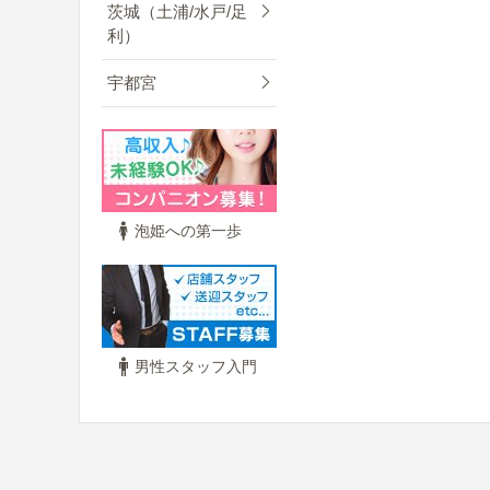
茨城（土浦/水戸/足
利）
宇都宮
泡姫への第一歩
男性スタッフ入門