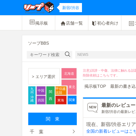
新宿/渋谷
掲示板
店舗一覧
初心者向け
ソープBBS
NEWS
注意)誹謗・中傷、法律に触れる話
北海道
削除依頼は
こちら
です。
> エリア選択
掲示板TOP
最新の書き込
東北
甲信越
九
中国
関
州
北陸
・
沖
西
関東
四国
東海
縄
最新のレビュー
新宿/渋谷の最新レ
関 東
現在、新宿/渋谷エリ
全国の新着レビューはこ
千 葉