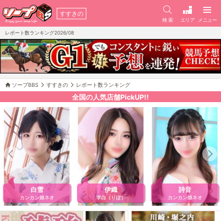
すすきの
検 索
エリア
メニュー
レポート数ランキング2026/08
ソープBBS
すすきの
レポート数ランキング
全国の人気店舗PickUP!!
白雪
伊織
詩音
カンカン娘ネオ
李白（りぽ）
カンカン娘ネオ