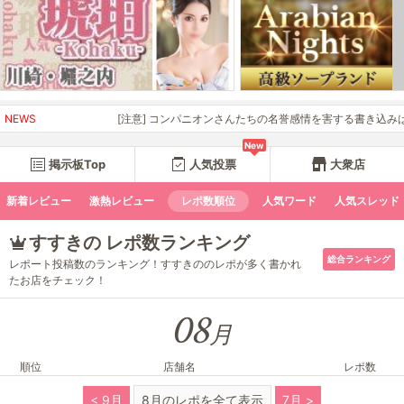
NEWS
[注意] コンパニオンさんたちの名誉感情を害する書き込みは禁
New
掲示板Top
人気投票
大衆店
新着レビュー
激熱レビュー
レポ数順位
人気ワード
人気スレッド
すすきの レポ数ランキング
総合ランキング
レポート投稿数のランキング！すすきののレポが多く書かれ
たお店をチェック！
08
月
順位
店舗名
レポ数
< 9月
8月のレポを全て表示
7月 >