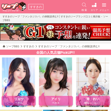
すすきの
検 索
エリア
メニュー
すすきのソープ「ファンタジスパ」の体験談求む!! | すすきのソープランド口コミ掲示板 - ソー
プBBS
ソープBBS
すすきの
すすきのソープ「ファンタジスパ」の体験談求む!!
全国の人気店舗PickUP!!
リョウ
アイリ
玲 れい
ベガス
ベガス
琥珀（こはく）