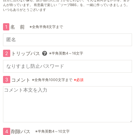
自分に合わない嬢も、誰か他の人に合うかもしれない。 そんな前向きなレポを、皆さ
んが待っています。 有意義で楽しい「ソープBBS」を、一緒に作っていきましょう。
いつもありがとうございます
1
名 前
※全角半角8文字まで
2
トリップパス
※半角英数4～16文字
3
コメント
※全角半角1000文字まで
※必須
4
削除パス
※半角英数4～10文字