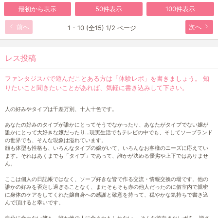
最初から表示
50件表示
100件表示
前へ
次へ
1 - 10 (全15) 1/2 ページ
レス投稿
ファンタジスパで遊んだことある方は「体験レポ」を書きましょう。 知
りたいこと聞きたいことがあれば、気軽に書き込みして下さい。
人の好みやタイプは千差万別、十人十色です。
あなたの好みのタイプが誰かにとってそうでなかったり、あなたがタイプでない嬢が
誰かにとって大好きな嬢だったり…現実生活でもテレビの中でも、そしてソープランド
の世界でも、そんな現象は溢れています。
顔も体型も性格も、いろんなタイプの嬢がいて、いろんなお客様のニーズに応えてい
ます。それはあくまでも「タイプ」であって、誰かが決める優劣や上下ではありませ
ん。
ここは個人の日記帳ではなく、ソープ好きな皆で作る交流・情報交換の場です。他の
誰かの好みを否定し過ぎることなく、またそもそも赤の他人だったのに個室内で親密
に身体のケアをしてくれた嬢自身への感謝と敬意を持って、穏やかな気持ちで書き込
んで頂けると幸いです。