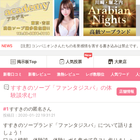
NEWS
[注意] コンパニオンさんたちの名誉感情を害する書き込みは禁止です。開示請
New
掲示板Top
人気投票
大衆店
新着口コミ
新着レビュー
激熱レビュー
レポ数順位
人気ワード
人
すすきのソープ「ファンタジスパ」の体
店舗情報
験談求む!!
#1
すすきのの匿名さん
投稿日：2020-01-22 19:31:21
すすきのソープランド「ファンタジスパ」について語りま
しょう！
口コミ情報、体験談、体験レポを集めて良スレ作りましょ