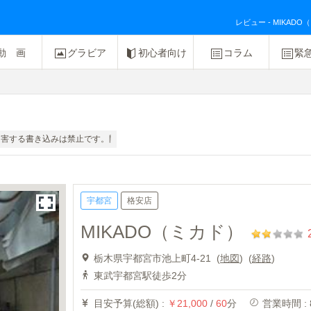
レビュー - MIKAD
動 画
グラビア
初心者向け
コラム
緊
害する書き込みは禁止です。開示請求の対象にもなりえますのでおやめください。
宇都宮
格安店
MIKADO（ミカド）
栃木県宇都宮市池上町4-21 (
地図
)
(
経路
)
東武宇都宮駅徒歩2分
目安予算(総額) :
￥21,000
/
60
分
営業時間 : 8