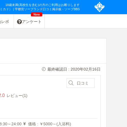
18歳未満(高校生を含む)の方のご利用はお断りします
O（ミカド） | 宇都宮ソープランド口コミ掲示板 - ソープBBS
New
急レポ
アンケート
最終確認日 : 2020年02月16日
口コミ
2.0
レビュー(1)
:30～24:00
価格 : ￥5000～(入浴料)