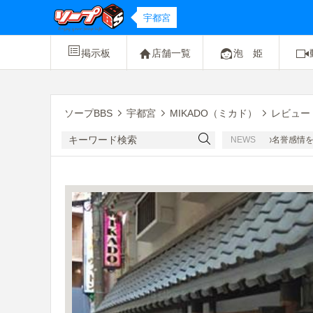
宇都宮
掲示板
店舗一覧
泡 姫
ソープBBS
宇都宮
MIKADO（ミカド）
レビュー
[注意] コンパニオンさんたちの名誉感情を
NEWS