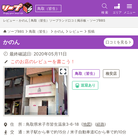
鳥取（皆生）
検 索
エリア
メニュー
レビュー - かのん | 鳥取（皆生）ソープランド口コミ掲示板 - ソープBBS
ソープBBS
鳥取（皆生）
かのん
レビュー
投稿
かのん
口コミを見る
最終確認日: 2020年05月11日
このお店のレビューを書こう！
鳥取（皆生）
格安店
送迎あり
住 所 :
鳥取県米子市皆生温泉3-6-18 (
地図
) (
経路
)
交 通 :
米子駅から車で約15分 / 米子自動車道ICから車で約10分