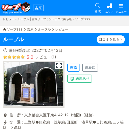
吉原
検 索
エリア
メニュー
レビュー - ルーブル | 吉原ソープランド口コミ掲示板 - ソープBBS
ソープBBS
吉原
ルーブル
レビュー
ルーブル
口コミを見る
最終確認日: 2022年02月13日
5.0
レビュー(1)
吉原
高級店
送迎あり
住 所 :
東京都台東区千束4-42-12 (
地図
) (
経路
)
交 通 :
上野駅●銀座線・浅草線/田原町 浅草駅●日比谷線/三ノ輪
駅 入谷駅