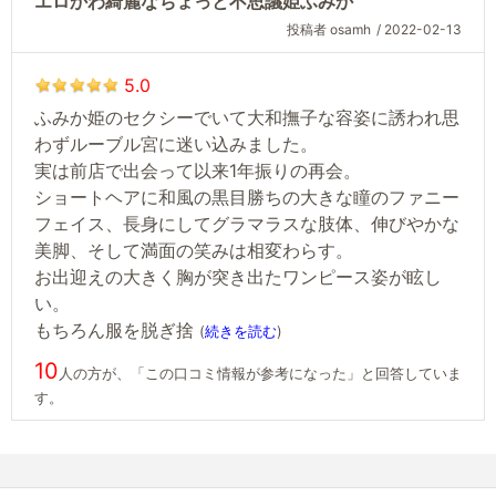
エロかわ綺麗なちょっと不思議姫ふみか
投稿者 osamh
/ 2022-02-13
5.0
ふみか姫のセクシーでいて大和撫子な容姿に誘われ思
わずルーブル宮に迷い込みました。
実は前店で出会って以来1年振りの再会。
ショートヘアに和風の黒目勝ちの大きな瞳のファニー
フェイス、長身にしてグラマラスな肢体、伸びやかな
美脚、そして満面の笑みは相変わらす。
お出迎えの大きく胸が突き出たワンピース姿が眩し
い。
もちろん服を脱ぎ捨
(
続きを読む
)
10
人の方が、「この口コミ情報が参考になった」と回答していま
す。