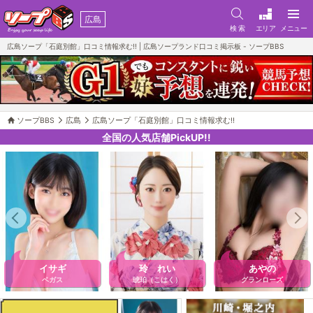
広島
検 索
エリア
メニュー
広島ソープ「石庭別館」口コミ情報求む!! | 広島ソープランド口コミ掲示板 - ソープBBS
ソープBBS
広島
広島ソープ「石庭別館」口コミ情報求む!!
全国の人気店舗PickUP!!
イサギ
玲 れい
あやの
ベガス
琥珀（こはく）
グランローズ