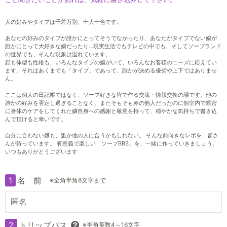
人の好みやタイプは千差万別、十人十色です。
あなたの好みのタイプが誰かにとってそうでなかったり、あなたがタイプでない嬢が
誰かにとって大好きな嬢だったり…現実生活でもテレビの中でも、そしてソープランド
の世界でも、そんな現象は溢れています。
顔も体型も性格も、いろんなタイプの嬢がいて、いろんなお客様のニーズに応えてい
ます。それはあくまでも「タイプ」であって、誰かが決める優劣や上下ではありませ
ん。
ここは個人の日記帳ではなく、ソープ好きな皆で作る交流・情報交換の場です。他の
誰かの好みを否定し過ぎることなく、またそもそも赤の他人だったのに個室内で親密
に身体のケアをしてくれた嬢自身への感謝と敬意を持って、穏やかな気持ちで書き込
んで頂けると幸いです。
自分に合わない嬢も、誰か他の人に合うかもしれない。 そんな前向きなレポを、皆さ
んが待っています。 有意義で楽しい「ソープBBS」を、一緒に作っていきましょう。
いつもありがとうございます
1
名 前
※全角半角8文字まで
2
トリップパス
※半角英数4～16文字