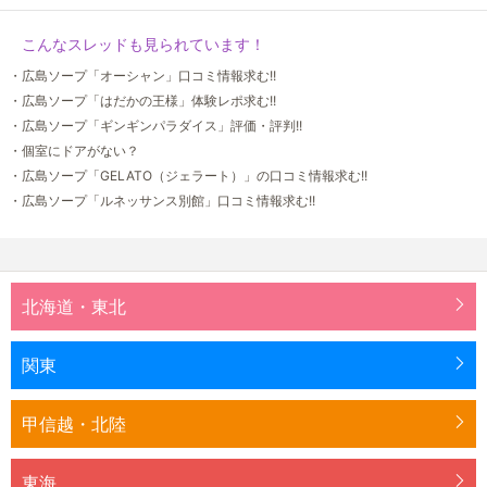
こんなスレッドも見られています！
・広島ソープ「オーシャン」口コミ情報求む!!
・広島ソープ「はだかの王様」体験レポ求む!!
・広島ソープ「ギンギンパラダイス」評価・評判!!
・個室にドアがない？
・広島ソープ「GELATO（ジェラート）」の口コミ情報求む!!
・広島ソープ「ルネッサンス別館」口コミ情報求む!!
北海道・東北
関東
甲信越・北陸
東海