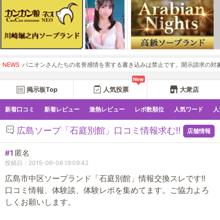
ンパニオンさんたちの名誉感情を害する書き込みは禁止です。開示請求の対象にもな
NEWS
New
掲示板Top
人気投票
大衆店
新着口コミ
新着レビュー
激熱レビュー
レポ数順位
人気ワード
人
広島ソープ「石庭別館」口コミ情報求む!!
店舗情報
#1
匿名
投稿日：2015-06-08 19:09:42
広島市中区ソープランド「石庭別館」情報交換スレです!!
口コミ情報、体験談、体験レポを集めてます。ご協力よろ
しくお願いします。