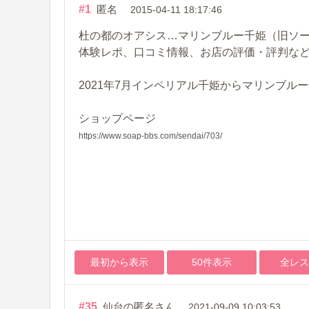
#1
匿名
2015-04-11 18:17:46
杜の都のオアシス…マリンブルー千姫（旧ソ
体験レポ、口コミ情報、お店の評価・評判な
2021年7月インペリアル千姫からマリンブル
ショップページ
https://www.soap-bbs.com/sendai/703/
最初から表示
50件表示
全レス
#35
仙台の匿名さん
2021-09-09 10:03:53