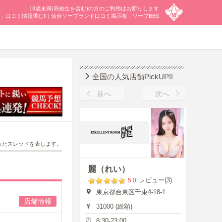
18歳未満(高校生を含む)の方のご利用はお断りします
ミ情報求む!! | 仙台ソープランド口コミ掲示板 - ソープBBS
全国の人気店舗PickUP!!
前へ
次へ
ったスレッドを表します。
麗（れい）
レビュー(3)
5.0
東京都台東区千束4-18-1
店舗情報
31000 (総額)
8:30-23:00