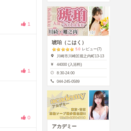
1
琥珀（こはく）
レビュー(7)
5.0
川崎市川崎区堀之内町13-13
44000 (入浴料)
1
8:30-24:00
044-245-0589
0
アカデミー