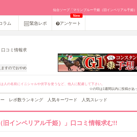
仙台ソープ「マリンブルー千姫（旧インペリアル千姫）」口コ
New
コラム
緊急レポ
アンケート
」口コミ情報求
やめください。
ては人の名前にイニシャルや伏字を使うなど、他人に配慮して下さい。
☆の印は1週間以内に投稿があ
ュー
レポ数ランキング
人気キーワード
人気スレッド
旧インペリアル千姫）」口コミ情報求む!!