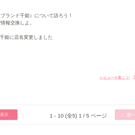
ープランド千姫）について語ろう！
ど情報交換しよ。
ー千姫に店名変更しました
レビューを書こう!
表示
前
1 - 10 (全5) 1 / 5 ページ