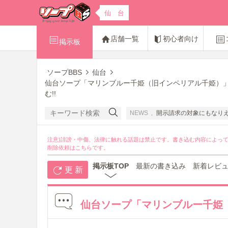
仙 台
店舗一覧
初心者向け
掲示板
ソープBBS
仙台
仙台ソープ「マリンブルー千姫（旧インペリアル千姫）
む!!
んたちの名誉感情を害する書き込みは禁止です。開示請求の対象にもなりえますのでお
NEWS
注意)誹謗・中傷、法律に触れる話題は禁止です。書き込む内容によっ
削除依頼は
こちら
です。
掲示板TOP
最新の書き込み
新着レビ
更 新
仙台ソープ「マリンブルー千姫（