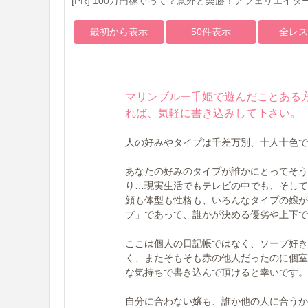
[PR] 100万円稼ぐって？意外と楽勝！アフェリエイタ
最初から表示
50件表示
全レス
マリンブルー千姫で遊んだことある
れば、気軽に書き込みして下さい。
人の好みやタイプは千差万別、十人十色で
あなたの好みのタイプが誰かにとってそう
り…現実生活でもテレビの中でも、そして
顔も体型も性格も、いろんなタイプの嬢が
プ」であって、誰かが決める優劣や上下で
ここは個人の日記帳ではなく、ソープ好き
く、またそもそも赤の他人だったのに個室
な気持ちで書き込んで頂けると幸いです。
自分に合わない嬢も、誰か他の人に合うか